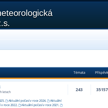
eteorologická
.s.
Témata
Příspěv
i
243
3515
h letech
025
,
Aktuální počasí v roce 2024
,
Aktuální
í v roce 2022
,
Aktuální počasí v roce 2021
,