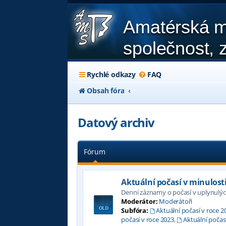
Amatérská m
společnost, z
Rychlé odkazy
FAQ
Obsah fóra
Datový archiv
Fórum
Aktuální počasí v minulost
Denní záznamy o počasí v uplynulýc
Moderátor:
Moderátoři
Subfóra:
Aktuální počasí v roce 2
počasí v roce 2023
,
Aktuální počas