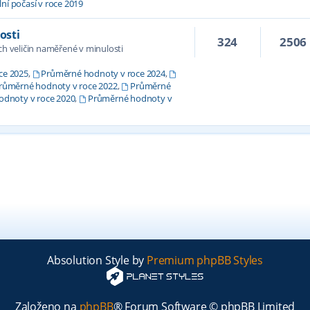
ní počasí v roce 2019
osti
324
2506
 veličin naměřené v minulosti
ce 2025
,
Průměrné hodnoty v roce 2024
,
růměrné hodnoty v roce 2022
,
Průměrné
dnoty v roce 2020
,
Průměrné hodnoty v
Absolution Style by
Premium phpBB Styles
Založeno na
phpBB
® Forum Software © phpBB Limited