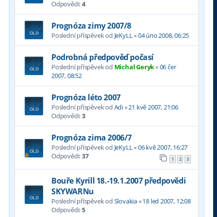
Odpovědi:
4
Prognóza zimy 2007/8
Poslední příspěvek od
JeKyLL
«
04 úno 2008, 06:25
Podrobná předpověď počasí
Poslední příspěvek od
Michal Geryk
«
06 čer
2007, 08:52
Prognóza léto 2007
Poslední příspěvek od
Adi
«
21 kvě 2007, 21:06
Odpovědi:
3
Prognóza zima 2006/7
Poslední příspěvek od
JeKyLL
«
06 kvě 2007, 16:27
Odpovědi:
37
1
2
3
Bouře Kyrill 18.-19.1.2007 předpovědi
SKYWARNu
Poslední příspěvek od
Slovakia
«
18 led 2007, 12:08
Odpovědi:
5