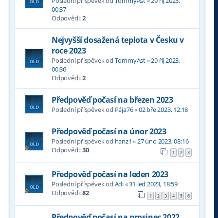
Poslední příspěvek od
TommyAst
«
29 říj 2023,
00:37
Odpovědi:
2
Nejvyšší dosažená teplota v Česku v
roce 2023
Poslední příspěvek od
TommyAst
«
29 říj 2023,
00:36
Odpovědi:
2
Předpověď počasí na březen 2023
Poslední příspěvek od
Pája76
«
02 bře 2023, 12:18
Předpověď počasí na únor 2023
Poslední příspěvek od
hanz1
«
27 úno 2023, 08:16
Odpovědi:
30
1
2
3
Předpověď počasí na leden 2023
Poslední příspěvek od
Adi
«
31 led 2023, 18:59
Odpovědi:
82
1
2
3
4
5
6
Předpověď počasí na prosinec 2022