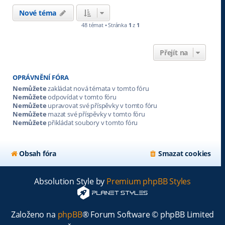
Nové téma
48 témat • Stránka
1
z
1
Přejít na
OPRÁVNĚNÍ FÓRA
Nemůžete
zakládat nová témata v tomto fóru
Nemůžete
odpovídat v tomto fóru
Nemůžete
upravovat své příspěvky v tomto fóru
Nemůžete
mazat své příspěvky v tomto fóru
Nemůžete
přikládat soubory v tomto fóru
Obsah fóra
Smazat cookies
Absolution Style by
Premium phpBB Styles
Založeno na
phpBB
® Forum Software © phpBB Limited