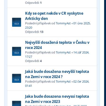
Odpovědi:
1
Kdy se opet nekde v CR vyskytne
Arkticky den
Poslední příspěvek od
TommyAst
«
01 úno 2025,
23:20
Odpovědi:
13
Nejvyšší dosažená teplota v Česku v
roce 2024
Poslední příspěvek od
TommyAst
«
14 zář 2024,
17:27
Odpovědi:
4
Jaká bude dosažena nevyšší teplota
na Zemi v roce 2024 ?
Poslední příspěvek od
TommyAst
«
02 čer 2024,
01:41
Jaka bude dosazena nevyssi teplota
na Zemi v roce 2023