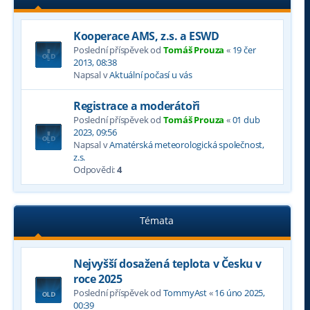
Kooperace AMS, z.s. a ESWD
Poslední příspěvek od
Tomáš Prouza
«
19 čer
2013, 08:38
Napsal v
Aktuální počasí u vás
Registrace a moderátoři
Poslední příspěvek od
Tomáš Prouza
«
01 dub
2023, 09:56
Napsal v
Amatérská meteorologická společnost,
z.s.
Odpovědi:
4
Témata
Nejvyšší dosažená teplota v Česku v
roce 2025
Poslední příspěvek od
TommyAst
«
16 úno 2025,
00:39