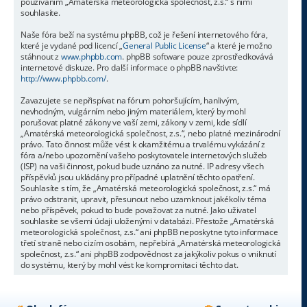
používáním „Amatérská meteorologická společnost, z.s.“ s nimi
souhlasíte.
Naše fóra beží na systému phpBB, což je řešení internetového fóra,
které je vydané pod licencí „
General Public License
“ a které je možno
stáhnout z
www.phpbb.com
. phpBB software pouze zprostředkovává
internetové diskuze. Pro další informace o phpBB navštivte:
http://www.phpbb.com/
.
Zavazujete se nepřispívat na fórum pohoršujícím, hanlivým,
nevhodným, vulgárním nebo jiným materiálem, který by mohl
porušovat platné zákony ve vaší zemi, zákony v zemi, kde sídlí
„Amatérská meteorologická společnost, z.s.“, nebo platné mezinárodní
právo. Tato činnost může vést k okamžitému a trvalému vykázání z
fóra a/nebo upozornění vašeho poskytovatele internetových služeb
(ISP) na vaši činnost, pokud bude uznáno za nutné. IP adresy všech
příspěvků jsou ukládány pro případné uplatnění těchto opatření.
Souhlasíte s tím, že „Amatérská meteorologická společnost, z.s.“ má
právo odstranit, upravit, přesunout nebo uzamknout jakékoliv téma
nebo příspěvek, pokud to bude považovat za nutné. Jako uživatel
souhlasíte se všemi údaji uloženými v databázi. Přestože „Amatérská
meteorologická společnost, z.s.“ ani phpBB neposkytne tyto informace
třetí straně nebo cizím osobám, nepřebírá „Amatérská meteorologická
společnost, z.s.“ ani phpBB zodpovědnost za jakýkoliv pokus o vniknutí
do systému, který by mohl vést ke kompromitaci těchto dat.