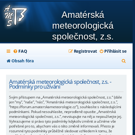
Amatérská
meteorologická
společnost, z.s.
FAQ
Registrovat
Přihlásit se
H
Obsah fóra
l
e
Amatérská meteorologická společnost, z.s. -
Podmínky pro užívání
d
Svým přístupem na „Amatérská meteorologická společnost, z.s.“ (dále
a
jen “my”, “naše”, “nás”, “Amatérská meteorologická společnost, z.s.”,
“https://forum.amaterskameteorologie.cz”), souhlasíte s následujícími
t
podmínkami. Pokud nesouhlasíte, neprodleně opusťte „Amatérská
meteorologická společnost, z.s.“, nevstupujte na něj a nepoužívejte jej.
Vyhrazujeme si právo tyto podmínky kdykoliv změnit a učiníme vše
potřebné pro to, abychom vás o této změně informovali. Přesto je
rozumné tyto podmínky průběžně sledovat vzhledem k tomu, že