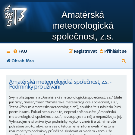
Amatérská
meteorologická
společnost, z.s.
FAQ
Registrovat
Přihlásit se
H
Obsah fóra
l
e
Amatérská meteorologická společnost, z.s. -
Podmínky pro užívání
d
Svým přístupem na „Amatérská meteorologická společnost, z.s.“ (dále
a
jen “my”, “naše”, “nás”, “Amatérská meteorologická společnost, z.s.”,
“https://forum.amaterskameteorologie.cz”), souhlasíte s následujícími
t
podmínkami. Pokud nesouhlasíte, neprodleně opusťte „Amatérská
meteorologická společnost, z.s.“, nevstupujte na něj a nepoužívejte jej.
Vyhrazujeme si právo tyto podmínky kdykoliv změnit a učiníme vše
potřebné pro to, abychom vás o této změně informovali. Přesto je
rozumné tyto podmínky průběžně sledovat vzhledem k tomu, že