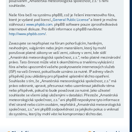
používáním „Amatérská meteorologická společnost, z.s.“ s nimi
souhlasíte.
Naše fóra beží na systému phpBB, což je řešení internetového fóra,
které je vydané pod licencí „
General Public License
“ a které je možno
stáhnout z
www.phpbb.com
. phpBB software pouze zprostředkovává
internetové diskuze. Pro další informace o phpBB navštivte:
http://www.phpbb.com/
.
Zavazujete se nepřispívat na fórum pohoršujícím, hanlivým,
nevhodným, vulgárním nebo jiným materiálem, který by mohl
porušovat platné zákony ve vaší zemi, zákony v zemi, kde sídlí
„Amatérská meteorologická společnost, z.s.“, nebo platné mezinárodní
právo. Tato činnost může vést k okamžitému a trvalému vykázání z
fóra a/nebo upozornění vašeho poskytovatele internetových služeb
(ISP) na vaši činnost, pokud bude uznáno za nutné. IP adresy všech
příspěvků jsou ukládány pro případné uplatnění těchto opatření.
Souhlasíte s tím, že „Amatérská meteorologická společnost, z.s.“ má
právo odstranit, upravit, přesunout nebo uzamknout jakékoliv téma
nebo příspěvek, pokud to bude považovat za nutné. Jako uživatel
souhlasíte se všemi údaji uloženými v databázi. Přestože „Amatérská
meteorologická společnost, z.s.“ ani phpBB neposkytne tyto informace
třetí straně nebo cizím osobám, nepřebírá „Amatérská meteorologická
společnost, z.s.“ ani phpBB zodpovědnost za jakýkoliv pokus o vniknutí
do systému, který by mohl vést ke kompromitaci těchto dat.