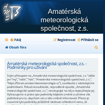
Amatérská
meteorologická
společnost, z.s.
FAQ
Registrovat
Přihlásit se
H
Obsah fóra
l
e
Amatérská meteorologická společnost, z.s. -
Podmínky pro užívání
d
Svým přístupem na „Amatérská meteorologická společnost, z.s.“ (dále
a
jen “my”, “naše”, “nás”, “Amatérská meteorologická společnost, z.s.”,
“https://forum.amaterskameteorologie.cz”), souhlasíte s následujícími
t
podmínkami. Pokud nesouhlasíte, neprodleně opusťte „Amatérská
meteorologická společnost, z.s.“, nevstupujte na něj a nepoužívejte jej.
Vyhrazujeme si právo tyto podmínky kdykoliv změnit a učiníme vše
potřebné pro to, abychom vás o této změně informovali. Přesto je
rozumné tyto podmínky průběžně sledovat vzhledem k tomu, že