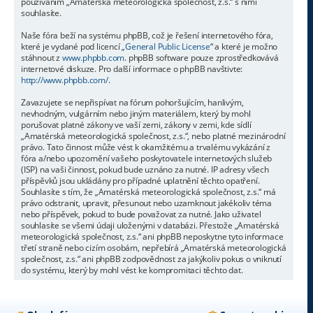
používáním „Amatérská meteorologická společnost, z.s.“ s nimi
souhlasíte.
Naše fóra beží na systému phpBB, což je řešení internetového fóra,
které je vydané pod licencí „
General Public License
“ a které je možno
stáhnout z
www.phpbb.com
. phpBB software pouze zprostředkovává
internetové diskuze. Pro další informace o phpBB navštivte:
http://www.phpbb.com/
.
Zavazujete se nepřispívat na fórum pohoršujícím, hanlivým,
nevhodným, vulgárním nebo jiným materiálem, který by mohl
porušovat platné zákony ve vaší zemi, zákony v zemi, kde sídlí
„Amatérská meteorologická společnost, z.s.“, nebo platné mezinárodní
právo. Tato činnost může vést k okamžitému a trvalému vykázání z
fóra a/nebo upozornění vašeho poskytovatele internetových služeb
(ISP) na vaši činnost, pokud bude uznáno za nutné. IP adresy všech
příspěvků jsou ukládány pro případné uplatnění těchto opatření.
Souhlasíte s tím, že „Amatérská meteorologická společnost, z.s.“ má
právo odstranit, upravit, přesunout nebo uzamknout jakékoliv téma
nebo příspěvek, pokud to bude považovat za nutné. Jako uživatel
souhlasíte se všemi údaji uloženými v databázi. Přestože „Amatérská
meteorologická společnost, z.s.“ ani phpBB neposkytne tyto informace
třetí straně nebo cizím osobám, nepřebírá „Amatérská meteorologická
společnost, z.s.“ ani phpBB zodpovědnost za jakýkoliv pokus o vniknutí
do systému, který by mohl vést ke kompromitaci těchto dat.