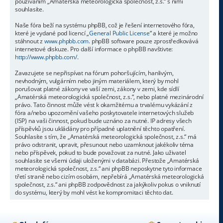
používáním „Amatérská meteorologická společnost, z.s.“ s nimi
souhlasíte.
Naše fóra beží na systému phpBB, což je řešení internetového fóra,
které je vydané pod licencí „
General Public License
“ a které je možno
stáhnout z
www.phpbb.com
. phpBB software pouze zprostředkovává
internetové diskuze. Pro další informace o phpBB navštivte:
http://www.phpbb.com/
.
Zavazujete se nepřispívat na fórum pohoršujícím, hanlivým,
nevhodným, vulgárním nebo jiným materiálem, který by mohl
porušovat platné zákony ve vaší zemi, zákony v zemi, kde sídlí
„Amatérská meteorologická společnost, z.s.“, nebo platné mezinárodní
právo. Tato činnost může vést k okamžitému a trvalému vykázání z
fóra a/nebo upozornění vašeho poskytovatele internetových služeb
(ISP) na vaši činnost, pokud bude uznáno za nutné. IP adresy všech
příspěvků jsou ukládány pro případné uplatnění těchto opatření.
Souhlasíte s tím, že „Amatérská meteorologická společnost, z.s.“ má
právo odstranit, upravit, přesunout nebo uzamknout jakékoliv téma
nebo příspěvek, pokud to bude považovat za nutné. Jako uživatel
souhlasíte se všemi údaji uloženými v databázi. Přestože „Amatérská
meteorologická společnost, z.s.“ ani phpBB neposkytne tyto informace
třetí straně nebo cizím osobám, nepřebírá „Amatérská meteorologická
společnost, z.s.“ ani phpBB zodpovědnost za jakýkoliv pokus o vniknutí
do systému, který by mohl vést ke kompromitaci těchto dat.