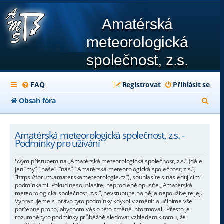
Amatérská
meteorologická
společnost, z.s.
FAQ
Registrovat
Přihlásit se
H
Obsah fóra
l
e
Amatérská meteorologická společnost, z.s. -
Podmínky pro užívání
d
Svým přístupem na „Amatérská meteorologická společnost, z.s.“ (dále
a
jen “my”, “naše”, “nás”, “Amatérská meteorologická společnost, z.s.”,
“https://forum.amaterskameteorologie.cz”), souhlasíte s následujícími
t
podmínkami. Pokud nesouhlasíte, neprodleně opusťte „Amatérská
meteorologická společnost, z.s.“, nevstupujte na něj a nepoužívejte jej.
Vyhrazujeme si právo tyto podmínky kdykoliv změnit a učiníme vše
potřebné pro to, abychom vás o této změně informovali. Přesto je
rozumné tyto podmínky průběžně sledovat vzhledem k tomu, že