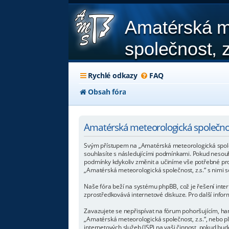
Amatérská m
společnost, z
Rychlé odkazy
FAQ
Obsah fóra
Amatérská meteorologická společnost
Svým přístupem na „Amatérská meteorologická společno
souhlasíte s následujícími podmínkami. Pokud nesouhl
podmínky kdykoliv změnit a učiníme vše potřebné pr
„Amatérská meteorologická společnost, z.s.“ s nimi s
Naše fóra beží na systému phpBB, což je řešení intern
zprostředkovává internetové diskuze. Pro další info
Zavazujete se nepřispívat na fórum pohoršujícím, ha
„Amatérská meteorologická společnost, z.s.“, nebo 
internetových služeb (ISP) na vaši činnost, pokud bu