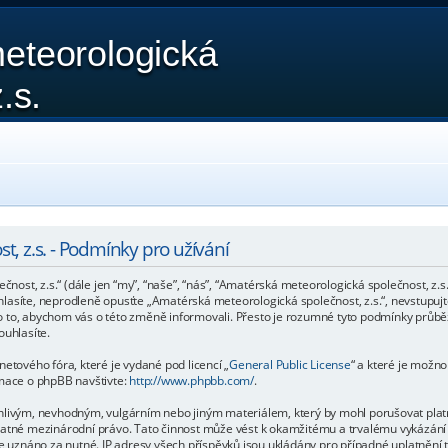
eteorologická
.s.
, z.s. - Podmínky pro užívání
st, z.s.“ (dále jen “my”, “naše”, “nás”, “Amatérská meteorologická společnost, z.s.
asíte, neprodleně opusťte „Amatérská meteorologická společnost, z.s.“, nevstupujte
o to, abychom vás o této změně informovali. Přesto je rozumné tyto podmínky průb
ouhlasíte.
etového fóra, které je vydané pod licencí „
General Public License
“ a které je možn
rmace o phpBB navštivte:
http://www.phpbb.com/
.
nlivým, nevhodným, vulgárním nebo jiným materiálem, který by mohl porušovat platné
platné mezinárodní právo. Tato činnost může vést k okamžitému a trvalému vykázání
de uznáno za nutné. IP adresy všech příspěvků jsou ukládány pro případné uplatnění 