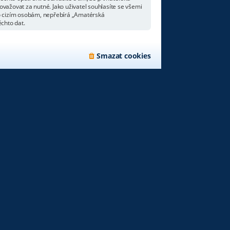
važovat za nutné. Jako uživatel souhlasíte se všemi
bo cizím osobám, nepřebírá „Amatérská
chto dat.
Smazat cookies