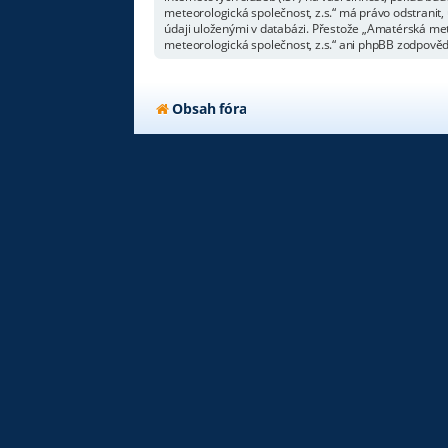
meteorologická společnost, z.s.“ má právo odstranit,
údaji uloženými v databázi. Přestože „Amatérská met
meteorologická společnost, z.s.“ ani phpBB zodpovědn
Obsah fóra