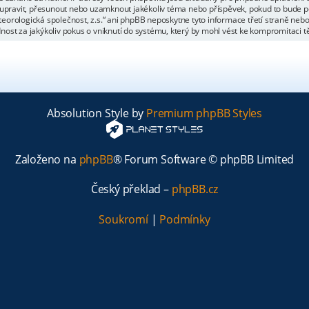
 upravit, přesunout nebo uzamknout jakékoliv téma nebo příspěvek, pokud to bude po
eorologická společnost, z.s.“ ani phpBB neposkytne tyto informace třetí straně ne
ost za jakýkoliv pokus o vniknutí do systému, který by mohl vést ke kompromitaci tě
Absolution Style by
Premium phpBB Styles
Založeno na
phpBB
® Forum Software © phpBB Limited
Český překlad –
phpBB.cz
Soukromí
|
Podmínky