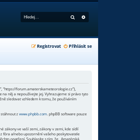
Hledat
Pokročilé hledání
Registrovat
Přihlásit se
”, “https://forum.amaterskameteorologie.cz”),
 na něj a nepoužívejte jej. Vyhrazujeme si právo tyto
ěžně sledovat vzhledem k tomu, že používáním
o stáhnout z
www.phpbb.com
. phpBB software pouze
 zákony ve vaší zemi, zákony v zemi, kde sídlí
 z fóra a/nebo upozornění vašeho poskytovatele
těchto opatření. Souhlasíte s tím, že „Amatérská