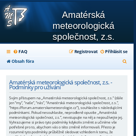
Amatérská
meteorologická
společnost, z.s.
FAQ
Registrovat
Přihlásit se
H
Obsah fóra
l
e
Amatérská meteorologická společnost, z.s. -
Podmínky pro užívání
d
Svým přístupem na „Amatérská meteorologická společnost, z.s.“ (dále
a
jen “my”, “naše”, “nás”, “Amatérská meteorologická společnost, z.s.”,
“https://forum.amaterskameteorologie.cz”), souhlasíte s následujícími
t
podmínkami. Pokud nesouhlasíte, neprodleně opusťte „Amatérská
meteorologická společnost, z.s.“, nevstupujte na něj a nepoužívejte jej.
Vyhrazujeme si právo tyto podmínky kdykoliv změnit a učiníme vše
potřebné pro to, abychom vás o této změně informovali. Přesto je
rozumné tyto podmínky průběžně sledovat vzhledem k tomu, že