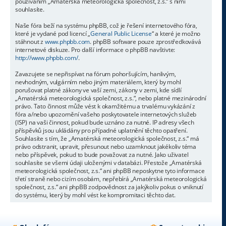
používáním „Amatérská meteorologická společnost, z.s.“ s nimi
souhlasíte.
Naše fóra beží na systému phpBB, což je řešení internetového fóra,
které je vydané pod licencí „
General Public License
“ a které je možno
stáhnout z
www.phpbb.com
. phpBB software pouze zprostředkovává
internetové diskuze. Pro další informace o phpBB navštivte:
http://www.phpbb.com/
.
Zavazujete se nepřispívat na fórum pohoršujícím, hanlivým,
nevhodným, vulgárním nebo jiným materiálem, který by mohl
porušovat platné zákony ve vaší zemi, zákony v zemi, kde sídlí
„Amatérská meteorologická společnost, z.s.“, nebo platné mezinárodní
právo. Tato činnost může vést k okamžitému a trvalému vykázání z
fóra a/nebo upozornění vašeho poskytovatele internetových služeb
(ISP) na vaši činnost, pokud bude uznáno za nutné. IP adresy všech
příspěvků jsou ukládány pro případné uplatnění těchto opatření.
Souhlasíte s tím, že „Amatérská meteorologická společnost, z.s.“ má
právo odstranit, upravit, přesunout nebo uzamknout jakékoliv téma
nebo příspěvek, pokud to bude považovat za nutné. Jako uživatel
souhlasíte se všemi údaji uloženými v databázi. Přestože „Amatérská
meteorologická společnost, z.s.“ ani phpBB neposkytne tyto informace
třetí straně nebo cizím osobám, nepřebírá „Amatérská meteorologická
společnost, z.s.“ ani phpBB zodpovědnost za jakýkoliv pokus o vniknutí
do systému, který by mohl vést ke kompromitaci těchto dat.