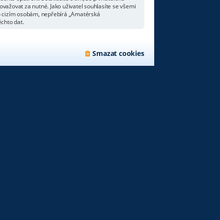
važovat za nutné. Jako uživatel souhlasíte se všemi
bo cizím osobám, nepřebírá „Amatérská
chto dat.
Smazat cookies