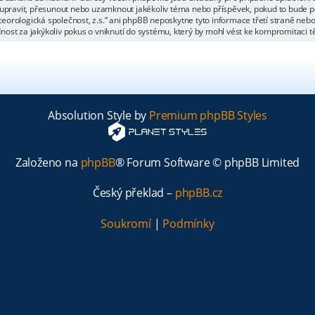
 upravit, přesunout nebo uzamknout jakékoliv téma nebo příspěvek, pokud to bude po
eorologická společnost, z.s.“ ani phpBB neposkytne tyto informace třetí straně ne
ost za jakýkoliv pokus o vniknutí do systému, který by mohl vést ke kompromitaci tě
Absolution Style by
Premium phpBB Styles
Založeno na
phpBB
® Forum Software © phpBB Limited
Český překlad –
phpBB.cz
Soukromí
|
Podmínky