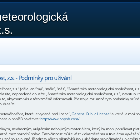
eteorologická
.s.
, z.s. - Podmínky pro užívání
st, z.s.“ (dále jen “my”, “naše”, “nás”, “Amatérská meteorologická společnost, z.s.
asíte, neprodleně opusťte „Amatérská meteorologická společnost, z.s.“, nevstupujte
o to, abychom vás o této změně informovali. Přesto je rozumné tyto podmínky průb
ouhlasíte.
etového fóra, které je vydané pod licencí „
General Public License
“ a které je možn
rmace o phpBB navštivte:
http://www.phpbb.com/
.
nlivým, nevhodným, vulgárním nebo jiným materiálem, který by mohl porušovat platné
platné mezinárodní právo. Tato činnost může vést k okamžitému a trvalému vykázání
de uznáno za nutné. IP adresy všech příspěvků jsou ukládány pro případné uplatnění 