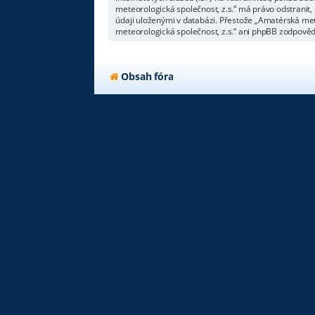
meteorologická společnost, z.s.“ má právo odstranit,
údaji uloženými v databázi. Přestože „Amatérská met
meteorologická společnost, z.s.“ ani phpBB zodpovědn
Obsah fóra