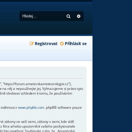
Hledat
Pokročilé hledání
Registrovat
Přihlásit se
”, “https://forum.amaterskameteorologie.cz”),
 na něj a nepoužívejte jej. Vyhrazujeme si právo tyto
ěžně sledovat vzhledem k tomu, že používáním
o stáhnout z
www.phpbb.com
. phpBB software pouze
 zákony ve vaší zemi, zákony v zemi, kde sídlí
 z fóra a/nebo upozornění vašeho poskytovatele
těchto opatření. Souhlasíte s tím, že „Amatérská