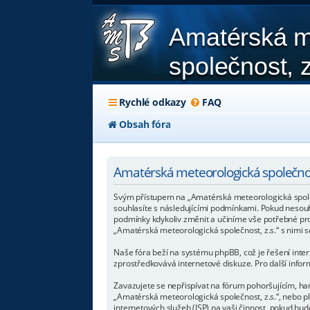
Amatérská m
společnost, z
Rychlé odkazy
FAQ
Obsah fóra
Amatérská meteorologická společnost
Svým přístupem na „Amatérská meteorologická společno
souhlasíte s následujícími podmínkami. Pokud nesouhl
podmínky kdykoliv změnit a učiníme vše potřebné pr
„Amatérská meteorologická společnost, z.s.“ s nimi s
Naše fóra beží na systému phpBB, což je řešení intern
zprostředkovává internetové diskuze. Pro další info
Zavazujete se nepřispívat na fórum pohoršujícím, ha
„Amatérská meteorologická společnost, z.s.“, nebo 
internetových služeb (ISP) na vaši činnost, pokud bu