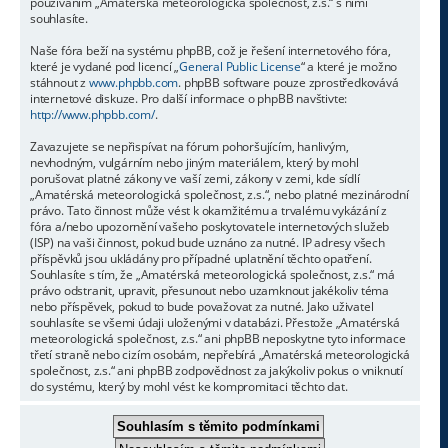
používáním „Amatérská meteorologická společnost, z.s.“ s nimi
souhlasíte.
Naše fóra beží na systému phpBB, což je řešení internetového fóra,
které je vydané pod licencí „
General Public License
“ a které je možno
stáhnout z
www.phpbb.com
. phpBB software pouze zprostředkovává
internetové diskuze. Pro další informace o phpBB navštivte:
http://www.phpbb.com/
.
Zavazujete se nepřispívat na fórum pohoršujícím, hanlivým,
nevhodným, vulgárním nebo jiným materiálem, který by mohl
porušovat platné zákony ve vaší zemi, zákony v zemi, kde sídlí
„Amatérská meteorologická společnost, z.s.“, nebo platné mezinárodní
právo. Tato činnost může vést k okamžitému a trvalému vykázání z
fóra a/nebo upozornění vašeho poskytovatele internetových služeb
(ISP) na vaši činnost, pokud bude uznáno za nutné. IP adresy všech
příspěvků jsou ukládány pro případné uplatnění těchto opatření.
Souhlasíte s tím, že „Amatérská meteorologická společnost, z.s.“ má
právo odstranit, upravit, přesunout nebo uzamknout jakékoliv téma
nebo příspěvek, pokud to bude považovat za nutné. Jako uživatel
souhlasíte se všemi údaji uloženými v databázi. Přestože „Amatérská
meteorologická společnost, z.s.“ ani phpBB neposkytne tyto informace
třetí straně nebo cizím osobám, nepřebírá „Amatérská meteorologická
společnost, z.s.“ ani phpBB zodpovědnost za jakýkoliv pokus o vniknutí
do systému, který by mohl vést ke kompromitaci těchto dat.