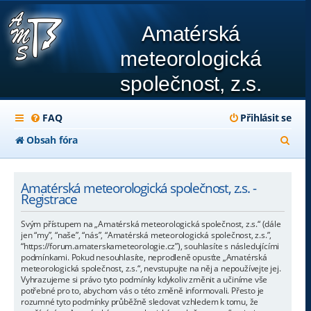
Amatérská
meteorologická
společnost, z.s.
FAQ
Přihlásit se
H
Obsah fóra
l
e
Amatérská meteorologická společnost, z.s. -
Registrace
d
Svým přístupem na „Amatérská meteorologická společnost, z.s.“ (dále
a
jen “my”, “naše”, “nás”, “Amatérská meteorologická společnost, z.s.”,
“https://forum.amaterskameteorologie.cz”), souhlasíte s následujícími
t
podmínkami. Pokud nesouhlasíte, neprodleně opusťte „Amatérská
meteorologická společnost, z.s.“, nevstupujte na něj a nepoužívejte jej.
Vyhrazujeme si právo tyto podmínky kdykoliv změnit a učiníme vše
potřebné pro to, abychom vás o této změně informovali. Přesto je
rozumné tyto podmínky průběžně sledovat vzhledem k tomu, že