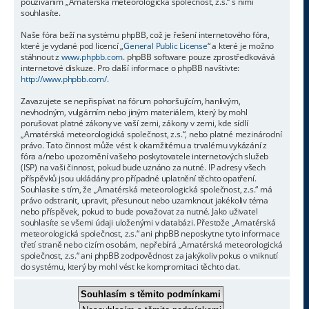
používáním „Amatérská meteorologická společnost, z.s.“ s nimi
souhlasíte.
Naše fóra beží na systému phpBB, což je řešení internetového fóra,
které je vydané pod licencí „
General Public License
“ a které je možno
stáhnout z
www.phpbb.com
. phpBB software pouze zprostředkovává
internetové diskuze. Pro další informace o phpBB navštivte:
http://www.phpbb.com/
.
Zavazujete se nepřispívat na fórum pohoršujícím, hanlivým,
nevhodným, vulgárním nebo jiným materiálem, který by mohl
porušovat platné zákony ve vaší zemi, zákony v zemi, kde sídlí
„Amatérská meteorologická společnost, z.s.“, nebo platné mezinárodní
právo. Tato činnost může vést k okamžitému a trvalému vykázání z
fóra a/nebo upozornění vašeho poskytovatele internetových služeb
(ISP) na vaši činnost, pokud bude uznáno za nutné. IP adresy všech
příspěvků jsou ukládány pro případné uplatnění těchto opatření.
Souhlasíte s tím, že „Amatérská meteorologická společnost, z.s.“ má
právo odstranit, upravit, přesunout nebo uzamknout jakékoliv téma
nebo příspěvek, pokud to bude považovat za nutné. Jako uživatel
souhlasíte se všemi údaji uloženými v databázi. Přestože „Amatérská
meteorologická společnost, z.s.“ ani phpBB neposkytne tyto informace
třetí straně nebo cizím osobám, nepřebírá „Amatérská meteorologická
společnost, z.s.“ ani phpBB zodpovědnost za jakýkoliv pokus o vniknutí
do systému, který by mohl vést ke kompromitaci těchto dat.