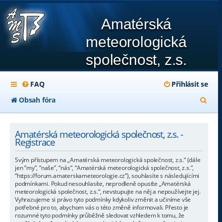
Amatérská
meteorologická
společnost, z.s.
FAQ
Přihlásit se
H
Obsah fóra
l
e
Amatérská meteorologická společnost, z.s. -
Registrace
d
Svým přístupem na „Amatérská meteorologická společnost, z.s.“ (dále
a
jen “my”, “naše”, “nás”, “Amatérská meteorologická společnost, z.s.”,
“https://forum.amaterskameteorologie.cz”), souhlasíte s následujícími
t
podmínkami. Pokud nesouhlasíte, neprodleně opusťte „Amatérská
meteorologická společnost, z.s.“, nevstupujte na něj a nepoužívejte jej.
Vyhrazujeme si právo tyto podmínky kdykoliv změnit a učiníme vše
potřebné pro to, abychom vás o této změně informovali. Přesto je
rozumné tyto podmínky průběžně sledovat vzhledem k tomu, že