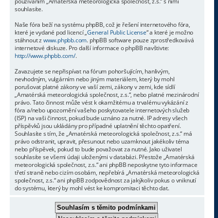
používáním „Amatérská meteorologická společnost, z.s.“ s nimi
souhlasíte.
Naše fóra beží na systému phpBB, což je řešení internetového fóra,
které je vydané pod licencí „
General Public License
“ a které je možno
stáhnout z
www.phpbb.com
. phpBB software pouze zprostředkovává
internetové diskuze. Pro další informace o phpBB navštivte:
http://www.phpbb.com/
.
Zavazujete se nepřispívat na fórum pohoršujícím, hanlivým,
nevhodným, vulgárním nebo jiným materiálem, který by mohl
porušovat platné zákony ve vaší zemi, zákony v zemi, kde sídlí
„Amatérská meteorologická společnost, z.s.“, nebo platné mezinárodní
právo. Tato činnost může vést k okamžitému a trvalému vykázání z
fóra a/nebo upozornění vašeho poskytovatele internetových služeb
(ISP) na vaši činnost, pokud bude uznáno za nutné. IP adresy všech
příspěvků jsou ukládány pro případné uplatnění těchto opatření.
Souhlasíte s tím, že „Amatérská meteorologická společnost, z.s.“ má
právo odstranit, upravit, přesunout nebo uzamknout jakékoliv téma
nebo příspěvek, pokud to bude považovat za nutné. Jako uživatel
souhlasíte se všemi údaji uloženými v databázi. Přestože „Amatérská
meteorologická společnost, z.s.“ ani phpBB neposkytne tyto informace
třetí straně nebo cizím osobám, nepřebírá „Amatérská meteorologická
společnost, z.s.“ ani phpBB zodpovědnost za jakýkoliv pokus o vniknutí
do systému, který by mohl vést ke kompromitaci těchto dat.