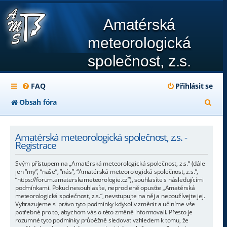
Amatérská
meteorologická
společnost, z.s.
FAQ
Přihlásit se
H
Obsah fóra
l
e
Amatérská meteorologická společnost, z.s. -
Registrace
d
Svým přístupem na „Amatérská meteorologická společnost, z.s.“ (dále
a
jen “my”, “naše”, “nás”, “Amatérská meteorologická společnost, z.s.”,
“https://forum.amaterskameteorologie.cz”), souhlasíte s následujícími
t
podmínkami. Pokud nesouhlasíte, neprodleně opusťte „Amatérská
meteorologická společnost, z.s.“, nevstupujte na něj a nepoužívejte jej.
Vyhrazujeme si právo tyto podmínky kdykoliv změnit a učiníme vše
potřebné pro to, abychom vás o této změně informovali. Přesto je
rozumné tyto podmínky průběžně sledovat vzhledem k tomu, že