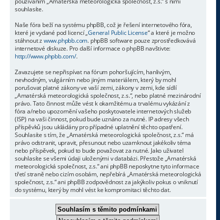
používáním „Amatérská meteorologická společnost, z.s.“ s nimi
souhlasíte.
Naše fóra beží na systému phpBB, což je řešení internetového fóra,
které je vydané pod licencí „
General Public License
“ a které je možno
stáhnout z
www.phpbb.com
. phpBB software pouze zprostředkovává
internetové diskuze. Pro další informace o phpBB navštivte:
http://www.phpbb.com/
.
Zavazujete se nepřispívat na fórum pohoršujícím, hanlivým,
nevhodným, vulgárním nebo jiným materiálem, který by mohl
porušovat platné zákony ve vaší zemi, zákony v zemi, kde sídlí
„Amatérská meteorologická společnost, z.s.“, nebo platné mezinárodní
právo. Tato činnost může vést k okamžitému a trvalému vykázání z
fóra a/nebo upozornění vašeho poskytovatele internetových služeb
(ISP) na vaši činnost, pokud bude uznáno za nutné. IP adresy všech
příspěvků jsou ukládány pro případné uplatnění těchto opatření.
Souhlasíte s tím, že „Amatérská meteorologická společnost, z.s.“ má
právo odstranit, upravit, přesunout nebo uzamknout jakékoliv téma
nebo příspěvek, pokud to bude považovat za nutné. Jako uživatel
souhlasíte se všemi údaji uloženými v databázi. Přestože „Amatérská
meteorologická společnost, z.s.“ ani phpBB neposkytne tyto informace
třetí straně nebo cizím osobám, nepřebírá „Amatérská meteorologická
společnost, z.s.“ ani phpBB zodpovědnost za jakýkoliv pokus o vniknutí
do systému, který by mohl vést ke kompromitaci těchto dat.