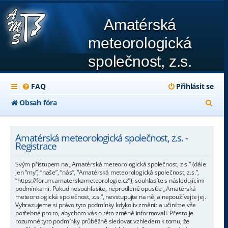
Amatérská
meteorologická
společnost, z.s.
FAQ
Přihlásit se
H
Obsah fóra
l
e
Amatérská meteorologická společnost, z.s. -
Registrace
d
Svým přístupem na „Amatérská meteorologická společnost, z.s.“ (dále
a
jen “my”, “naše”, “nás”, “Amatérská meteorologická společnost, z.s.”,
“https://forum.amaterskameteorologie.cz”), souhlasíte s následujícími
t
podmínkami. Pokud nesouhlasíte, neprodleně opusťte „Amatérská
meteorologická společnost, z.s.“, nevstupujte na něj a nepoužívejte jej.
Vyhrazujeme si právo tyto podmínky kdykoliv změnit a učiníme vše
potřebné pro to, abychom vás o této změně informovali. Přesto je
rozumné tyto podmínky průběžně sledovat vzhledem k tomu, že