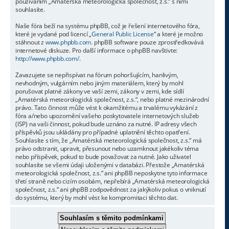
používáním „Amatérská meteorologická společnost, z.s.“ s nimi
souhlasíte.
Naše fóra beží na systému phpBB, což je řešení internetového fóra,
které je vydané pod licencí „
General Public License
“ a které je možno
stáhnout z
www.phpbb.com
. phpBB software pouze zprostředkovává
internetové diskuze. Pro další informace o phpBB navštivte:
http://www.phpbb.com/
.
Zavazujete se nepřispívat na fórum pohoršujícím, hanlivým,
nevhodným, vulgárním nebo jiným materiálem, který by mohl
porušovat platné zákony ve vaší zemi, zákony v zemi, kde sídlí
„Amatérská meteorologická společnost, z.s.“, nebo platné mezinárodní
právo. Tato činnost může vést k okamžitému a trvalému vykázání z
fóra a/nebo upozornění vašeho poskytovatele internetových služeb
(ISP) na vaši činnost, pokud bude uznáno za nutné. IP adresy všech
příspěvků jsou ukládány pro případné uplatnění těchto opatření.
Souhlasíte s tím, že „Amatérská meteorologická společnost, z.s.“ má
právo odstranit, upravit, přesunout nebo uzamknout jakékoliv téma
nebo příspěvek, pokud to bude považovat za nutné. Jako uživatel
souhlasíte se všemi údaji uloženými v databázi. Přestože „Amatérská
meteorologická společnost, z.s.“ ani phpBB neposkytne tyto informace
třetí straně nebo cizím osobám, nepřebírá „Amatérská meteorologická
společnost, z.s.“ ani phpBB zodpovědnost za jakýkoliv pokus o vniknutí
do systému, který by mohl vést ke kompromitaci těchto dat.