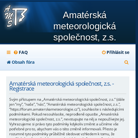
Amatérská
meteorologická
společnost, z.s.
FAQ
Přihlásit se
H
Obsah fóra
l
e
Amatérská meteorologická společnost, z.s. -
Registrace
d
Svým přístupem na „Amatérská meteorologická společnost, z.s.“ (dále
a
jen “my”, “naše”, “nás”, “Amatérská meteorologická společnost, z.s.”,
“https://forum.amaterskameteorologie.cz”), souhlasíte s následujícími
t
podmínkami. Pokud nesouhlasíte, neprodleně opusťte „Amatérská
meteorologická společnost, z.s.“, nevstupujte na něj a nepoužívejte jej.
Vyhrazujeme si právo tyto podmínky kdykoliv změnit a učiníme vše
potřebné pro to, abychom vás o této změně informovali. Přesto je
rozumné tyto podmínky průběžně sledovat vzhledem k tomu, že