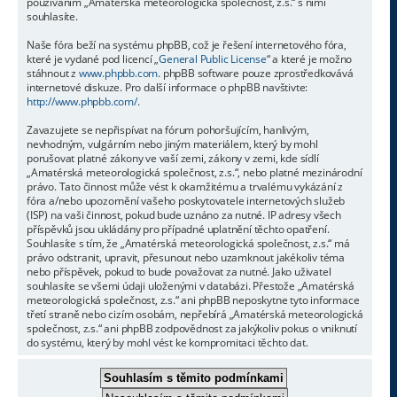
používáním „Amatérská meteorologická společnost, z.s.“ s nimi
souhlasíte.
Naše fóra beží na systému phpBB, což je řešení internetového fóra,
které je vydané pod licencí „
General Public License
“ a které je možno
stáhnout z
www.phpbb.com
. phpBB software pouze zprostředkovává
internetové diskuze. Pro další informace o phpBB navštivte:
http://www.phpbb.com/
.
Zavazujete se nepřispívat na fórum pohoršujícím, hanlivým,
nevhodným, vulgárním nebo jiným materiálem, který by mohl
porušovat platné zákony ve vaší zemi, zákony v zemi, kde sídlí
„Amatérská meteorologická společnost, z.s.“, nebo platné mezinárodní
právo. Tato činnost může vést k okamžitému a trvalému vykázání z
fóra a/nebo upozornění vašeho poskytovatele internetových služeb
(ISP) na vaši činnost, pokud bude uznáno za nutné. IP adresy všech
příspěvků jsou ukládány pro případné uplatnění těchto opatření.
Souhlasíte s tím, že „Amatérská meteorologická společnost, z.s.“ má
právo odstranit, upravit, přesunout nebo uzamknout jakékoliv téma
nebo příspěvek, pokud to bude považovat za nutné. Jako uživatel
souhlasíte se všemi údaji uloženými v databázi. Přestože „Amatérská
meteorologická společnost, z.s.“ ani phpBB neposkytne tyto informace
třetí straně nebo cizím osobám, nepřebírá „Amatérská meteorologická
společnost, z.s.“ ani phpBB zodpovědnost za jakýkoliv pokus o vniknutí
do systému, který by mohl vést ke kompromitaci těchto dat.