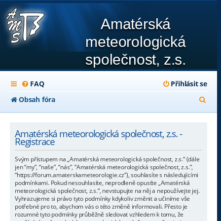
Amatérská
meteorologická
společnost, z.s.
FAQ
Přihlásit se
H
Obsah fóra
l
e
Amatérská meteorologická společnost, z.s. -
Registrace
d
Svým přístupem na „Amatérská meteorologická společnost, z.s.“ (dále
a
jen “my”, “naše”, “nás”, “Amatérská meteorologická společnost, z.s.”,
“https://forum.amaterskameteorologie.cz”), souhlasíte s následujícími
t
podmínkami. Pokud nesouhlasíte, neprodleně opusťte „Amatérská
meteorologická společnost, z.s.“, nevstupujte na něj a nepoužívejte jej.
Vyhrazujeme si právo tyto podmínky kdykoliv změnit a učiníme vše
potřebné pro to, abychom vás o této změně informovali. Přesto je
rozumné tyto podmínky průběžně sledovat vzhledem k tomu, že