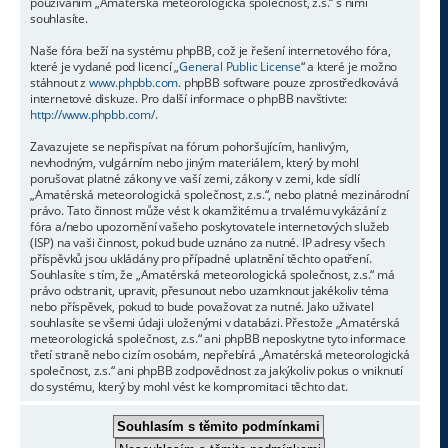
používáním „Amatérská meteorologická společnost, z.s.“ s nimi
souhlasíte.
Naše fóra beží na systému phpBB, což je řešení internetového fóra,
které je vydané pod licencí „
General Public License
“ a které je možno
stáhnout z
www.phpbb.com
. phpBB software pouze zprostředkovává
internetové diskuze. Pro další informace o phpBB navštivte:
http://www.phpbb.com/
.
Zavazujete se nepřispívat na fórum pohoršujícím, hanlivým,
nevhodným, vulgárním nebo jiným materiálem, který by mohl
porušovat platné zákony ve vaší zemi, zákony v zemi, kde sídlí
„Amatérská meteorologická společnost, z.s.“, nebo platné mezinárodní
právo. Tato činnost může vést k okamžitému a trvalému vykázání z
fóra a/nebo upozornění vašeho poskytovatele internetových služeb
(ISP) na vaši činnost, pokud bude uznáno za nutné. IP adresy všech
příspěvků jsou ukládány pro případné uplatnění těchto opatření.
Souhlasíte s tím, že „Amatérská meteorologická společnost, z.s.“ má
právo odstranit, upravit, přesunout nebo uzamknout jakékoliv téma
nebo příspěvek, pokud to bude považovat za nutné. Jako uživatel
souhlasíte se všemi údaji uloženými v databázi. Přestože „Amatérská
meteorologická společnost, z.s.“ ani phpBB neposkytne tyto informace
třetí straně nebo cizím osobám, nepřebírá „Amatérská meteorologická
společnost, z.s.“ ani phpBB zodpovědnost za jakýkoliv pokus o vniknutí
do systému, který by mohl vést ke kompromitaci těchto dat.