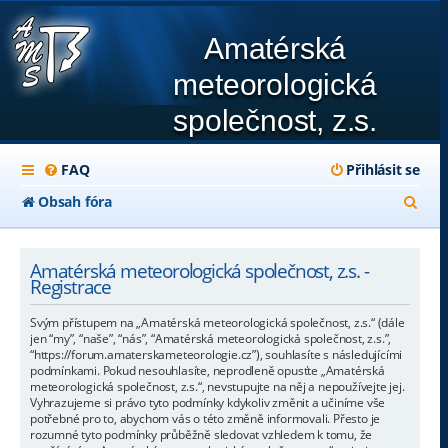
Amatérská
meteorologická
společnost, z.s.
FAQ
Přihlásit se
H
Obsah fóra
l
e
Amatérská meteorologická společnost, z.s. -
Registrace
d
Svým přístupem na „Amatérská meteorologická společnost, z.s.“ (dále
a
jen “my”, “naše”, “nás”, “Amatérská meteorologická společnost, z.s.”,
“https://forum.amaterskameteorologie.cz”), souhlasíte s následujícími
t
podmínkami. Pokud nesouhlasíte, neprodleně opusťte „Amatérská
meteorologická společnost, z.s.“, nevstupujte na něj a nepoužívejte jej.
Vyhrazujeme si právo tyto podmínky kdykoliv změnit a učiníme vše
potřebné pro to, abychom vás o této změně informovali. Přesto je
rozumné tyto podmínky průběžně sledovat vzhledem k tomu, že