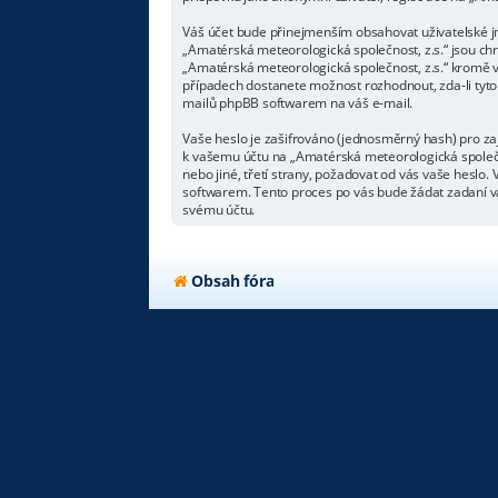
Váš účet bude přinejmenším obsahovat uživatelské jm
„Amatérská meteorologická společnost, z.s.“ jsou chr
„Amatérská meteorologická společnost, z.s.“ kromě v
případech dostanete možnost rozhodnout, zda-li tyto
mailů phpBB softwarem na váš e-mail.
Vaše heslo je zašifrováno (jednosměrný hash) pro zaj
k vašemu účtu na „Amatérská meteorologická společno
nebo jiné, třetí strany, požadovat od vás vaše hesl
softwarem. Tento proces po vás bude žádat zadaní va
svému účtu.
Obsah fóra