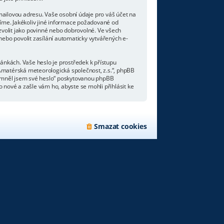
mailovou adresu. Vaše osobní údaje pro váš účet na
líme. Jakékoliv jiné informace požadované od
volit jako povinné nebo dobrovolné. Ve všech
ebo povolit zasílání automaticky vytvářených e-
ránkách. Vaše heslo je prostředek k přístupu
Amatérská meteorologická společnost, z.s.“, phpBB
apomněl jsem své heslo“ poskytovanou phpBB
nové a zašle vám ho, abyste se mohli přihlásit ke
Smazat cookies