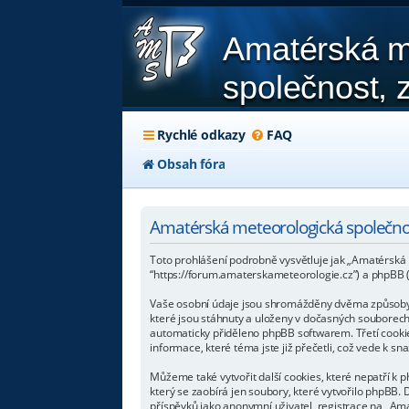
Amatérská m
společnost, z
Rychlé odkazy
FAQ
Obsah fóra
Amatérská meteorologická společnos
Toto prohlášení podrobně vysvětluje jak „Amatérská me
“https://forum.amaterskameteorologie.cz”) a phpBB
Vaše osobní údaje jsou shromážděny dvěma způsoby. P
které jsou stáhnuty a uloženy v dočasných souborech 
automaticky přiděleno phpBB softwarem. Třetí cookie
informace, které téma jste již přečetli, což vede k 
Můžeme také vytvořit další cookies, které nepatří k
který se zaobírá jen soubory, které vytvořilo phpB
příspěvků jako anonymní uživatel, registrace na „Amat