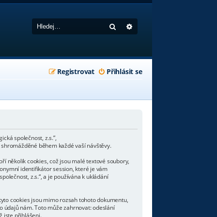
Hledat
Pokročilé hledání
Registrovat
Přihlásit se
cká společnost, z.s.”,
ce shromážděné během každé vaší návštěvy.
í několik cookies, což jsou malé textové soubory,
onymní identifikátor session, které je vám
lečnost, z.s.“, a je používána k ukládání
 tyto cookies jsou mimo rozsah tohoto dokumentu,
to údajů nám. Toto může zahrnovat: odeslání
 jste přihlášeni.