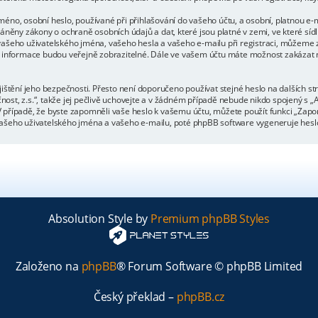
éno, osobní heslo, používané při přihlašování do vašeho účtu, a osobní, platnou e-
áněny zákony o ochraně osobních údajů a dat, které jsou platné v zemi, ve které síd
ašeho uživatelského jména, vašeho hesla a vašeho e-mailu při registraci, můžeme z
 informace budou veřejně zobrazitelné. Dále ve vašem účtu máte možnost zakázat n
ištění jeho bezpečnosti. Přesto není doporučeno používat stejné heslo na dalších st
st, z.s.“, takže jej pečlivě uchovejte a v žádném případě nebude nikdo spojený s „
o. V případě, že byste zapomněli vaše heslo k vašemu účtu, můžete použít funkci „Z
šeho uživatelského jména a vašeho e-mailu, poté phpBB software vygeneruje heslo 
Absolution Style by
Premium phpBB Styles
Založeno na
phpBB
® Forum Software © phpBB Limited
Český překlad –
phpBB.cz