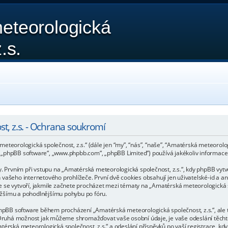
eteorologická
.s.
t, z.s. - Ochrana soukromí
teorologická společnost, z.s.“ (dále jen “my”, “nás”, “naše”, “Amatérská meteorologi
 („phpBB software“, „www.phpbb.com“, „phpBB Limited“) používá jakékoliv informa
rvním při vstupu na „Amatérská meteorologická společnost, z.s.“, kdy phpBB vytvoř
vašeho internetového prohlížeče. První dvě cookies obsahují jen uživatelské-id a an
 se vytvoří, jakmile začnete procházet mezi tématy na „Amatérská meteorologická spo
snažšímu a pohodlnějšímu pohybu po fóru.
 phpBB software během procházení „Amatérská meteorologická společnost, z.s.“, ale
B. Druhá možnost jak můžeme shromažďovat vaše osobní údaje, je vaše odeslání těch
érská meteorologická společnost, z.s.“ a odeslání příspěvků po vaší registrace, když