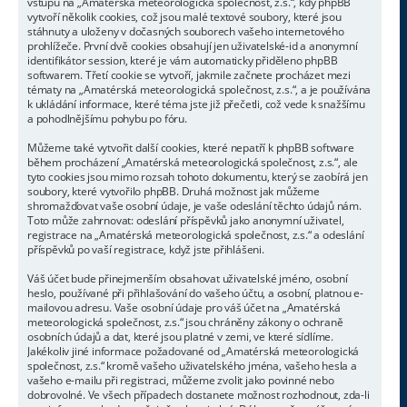
vstupu na „Amatérská meteorologická společnost, z.s.“, kdy phpBB
vytvoří několik cookies, což jsou malé textové soubory, které jsou
stáhnuty a uloženy v dočasných souborech vašeho internetového
prohlížeče. První dvě cookies obsahují jen uživatelské-id a anonymní
identifikátor session, které je vám automaticky přiděleno phpBB
softwarem. Třetí cookie se vytvoří, jakmile začnete procházet mezi
tématy na „Amatérská meteorologická společnost, z.s.“, a je používána
k ukládání informace, které téma jste již přečetli, což vede k snažšímu
a pohodlnějšímu pohybu po fóru.
Můžeme také vytvořit další cookies, které nepatří k phpBB software
během procházení „Amatérská meteorologická společnost, z.s.“, ale
tyto cookies jsou mimo rozsah tohoto dokumentu, který se zaobírá jen
soubory, které vytvořilo phpBB. Druhá možnost jak můžeme
shromažďovat vaše osobní údaje, je vaše odeslání těchto údajů nám.
Toto může zahrnovat: odeslání příspěvků jako anonymní uživatel,
registrace na „Amatérská meteorologická společnost, z.s.“ a odeslání
příspěvků po vaší registrace, když jste přihlášeni.
Váš účet bude přinejmenším obsahovat uživatelské jméno, osobní
heslo, používané při přihlašování do vašeho účtu, a osobní, platnou e-
mailovou adresu. Vaše osobní údaje pro váš účet na „Amatérská
meteorologická společnost, z.s.“ jsou chráněny zákony o ochraně
osobních údajů a dat, které jsou platné v zemi, ve které sídlíme.
Jakékoliv jiné informace požadované od „Amatérská meteorologická
společnost, z.s.“ kromě vašeho uživatelského jména, vašeho hesla a
vašeho e-mailu při registraci, můžeme zvolit jako povinné nebo
dobrovolné. Ve všech případech dostanete možnost rozhodnout, zda-li