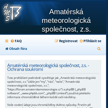
Amatérská
meteorologická
společnost, z.s.
FAQ
Registrovat
Přihlásit se
H
Obsah fóra
l
e
Amatérská meteorologická společnost, z.s. -
Ochrana soukromí
d
Toto prohlášení podrobně vysvětluje jak „Amatérská meteorologická
a
společnost, z.s.“ (dále jen “my”, “nás”, “naše”, “Amatérská
meteorologická společnost, z.s.”,
t
“https://forum.amaterskameteorologie.cz”) a phpBB („phpBB
software“, „www.phpbb.com“, „phpBB Limited“) používá jakékoliv
informace shromážděné během každé vaší návštěvy.
Vaše osobní údaje jsou shromážděny dvěma způsoby. Prvním při