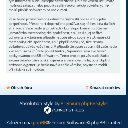
tyto informace budou veřejně zobrazitelné. Dále ve vašem účtu máte
možnost zakázat nebo povolit zasílání automaticky vytvářených e-
mailů phpBB softwarem na váš e-mail.
Vaše heslo je zašifrováno (jednosměrný hash) pro zajištění jeho
bezpečnosti. Přesto není doporučeno používat stejné heslo na dalších
stránkách. Vaše heslo je prostředek k přístupu k vašemu účtu na
„Amatérská meteorologická společnost, z.s.“, takže jej pečlivě
uchovejte a v žádném případě nebude nikdo spojený s „Amatérská
meteorologická společnost, z.s.“, phpBB nebo jiné, třetí strany,
požadovat od vás vaše heslo. V případě, že byste zapomněli vaše heslo
k vašemu účtu, můžete použít funkci „Zapomněl jsem své heslo“
poskytovanou phpBB softwarem. Tento proces po vás bude žádat
zadaní vašeho uživatelského jména a vašeho e-mailu, poté phpBB
software vygeneruje heslo nové a zašle vám ho, abyste se mohli
přihlásit ke svému účtu.
Obsah fóra
Smazat cookies
Absolution Style by
Premium phpBB Styles
Založeno na
phpBB
® Forum Software © phpBB Limited