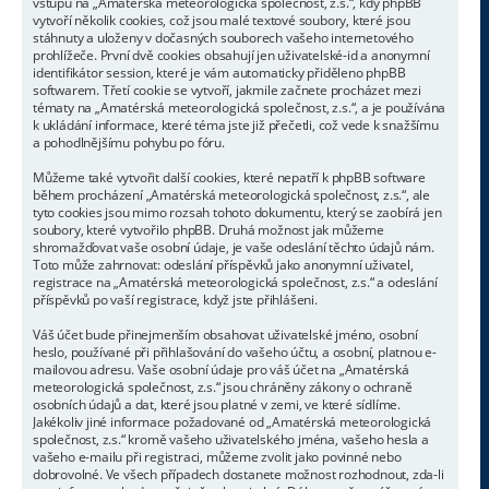
vstupu na „Amatérská meteorologická společnost, z.s.“, kdy phpBB
vytvoří několik cookies, což jsou malé textové soubory, které jsou
stáhnuty a uloženy v dočasných souborech vašeho internetového
prohlížeče. První dvě cookies obsahují jen uživatelské-id a anonymní
identifikátor session, které je vám automaticky přiděleno phpBB
softwarem. Třetí cookie se vytvoří, jakmile začnete procházet mezi
tématy na „Amatérská meteorologická společnost, z.s.“, a je používána
k ukládání informace, které téma jste již přečetli, což vede k snažšímu
a pohodlnějšímu pohybu po fóru.
Můžeme také vytvořit další cookies, které nepatří k phpBB software
během procházení „Amatérská meteorologická společnost, z.s.“, ale
tyto cookies jsou mimo rozsah tohoto dokumentu, který se zaobírá jen
soubory, které vytvořilo phpBB. Druhá možnost jak můžeme
shromažďovat vaše osobní údaje, je vaše odeslání těchto údajů nám.
Toto může zahrnovat: odeslání příspěvků jako anonymní uživatel,
registrace na „Amatérská meteorologická společnost, z.s.“ a odeslání
příspěvků po vaší registrace, když jste přihlášeni.
Váš účet bude přinejmenším obsahovat uživatelské jméno, osobní
heslo, používané při přihlašování do vašeho účtu, a osobní, platnou e-
mailovou adresu. Vaše osobní údaje pro váš účet na „Amatérská
meteorologická společnost, z.s.“ jsou chráněny zákony o ochraně
osobních údajů a dat, které jsou platné v zemi, ve které sídlíme.
Jakékoliv jiné informace požadované od „Amatérská meteorologická
společnost, z.s.“ kromě vašeho uživatelského jména, vašeho hesla a
vašeho e-mailu při registraci, můžeme zvolit jako povinné nebo
dobrovolné. Ve všech případech dostanete možnost rozhodnout, zda-li