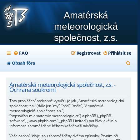
Amatérská
meteorologická
společnost, z.s.
FAQ
Registrovat
Přihlásit se
H
Obsah fóra
l
e
Amatérská meteorologická společnost, z.s. -
Ochrana soukromí
d
Toto prohlášení podrobně vysvětluje jak „Amatérská meteorologická
a
společnost, z.s.“ (dále jen “my”, “nás”, “naše”, “Amatérská
meteorologická společnost, z.s.”,
t
“https://forum.amaterskameteorologie.cz”) a phpBB („phpBB
software“, „www.phpbb.com“, „phpBB Limited“) používá jakékoliv
informace shromážděné během každé vaší návštěvy.
Vaše osobní údaje jsou shromážděny dvěma způsoby. Prvním při