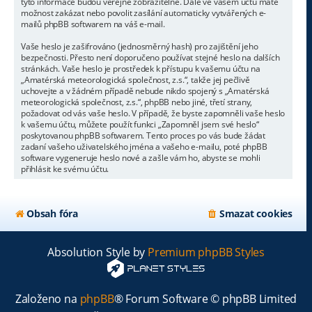
tyto informace budou veřejně zobrazitelné. Dále ve vašem účtu máte
možnost zakázat nebo povolit zasílání automaticky vytvářených e-
mailů phpBB softwarem na váš e-mail.
Vaše heslo je zašifrováno (jednosměrný hash) pro zajištění jeho
bezpečnosti. Přesto není doporučeno používat stejné heslo na dalších
stránkách. Vaše heslo je prostředek k přístupu k vašemu účtu na
„Amatérská meteorologická společnost, z.s.“, takže jej pečlivě
uchovejte a v žádném případě nebude nikdo spojený s „Amatérská
meteorologická společnost, z.s.“, phpBB nebo jiné, třetí strany,
požadovat od vás vaše heslo. V případě, že byste zapomněli vaše heslo
k vašemu účtu, můžete použít funkci „Zapomněl jsem své heslo“
poskytovanou phpBB softwarem. Tento proces po vás bude žádat
zadaní vašeho uživatelského jména a vašeho e-mailu, poté phpBB
software vygeneruje heslo nové a zašle vám ho, abyste se mohli
přihlásit ke svému účtu.
Obsah fóra
Smazat cookies
Absolution Style by
Premium phpBB Styles
Založeno na
phpBB
® Forum Software © phpBB Limited