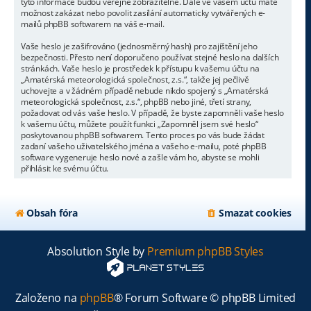
tyto informace budou veřejně zobrazitelné. Dále ve vašem účtu máte
možnost zakázat nebo povolit zasílání automaticky vytvářených e-
mailů phpBB softwarem na váš e-mail.
Vaše heslo je zašifrováno (jednosměrný hash) pro zajištění jeho
bezpečnosti. Přesto není doporučeno používat stejné heslo na dalších
stránkách. Vaše heslo je prostředek k přístupu k vašemu účtu na
„Amatérská meteorologická společnost, z.s.“, takže jej pečlivě
uchovejte a v žádném případě nebude nikdo spojený s „Amatérská
meteorologická společnost, z.s.“, phpBB nebo jiné, třetí strany,
požadovat od vás vaše heslo. V případě, že byste zapomněli vaše heslo
k vašemu účtu, můžete použít funkci „Zapomněl jsem své heslo“
poskytovanou phpBB softwarem. Tento proces po vás bude žádat
zadaní vašeho uživatelského jména a vašeho e-mailu, poté phpBB
software vygeneruje heslo nové a zašle vám ho, abyste se mohli
přihlásit ke svému účtu.
Obsah fóra
Smazat cookies
Absolution Style by
Premium phpBB Styles
Založeno na
phpBB
® Forum Software © phpBB Limited