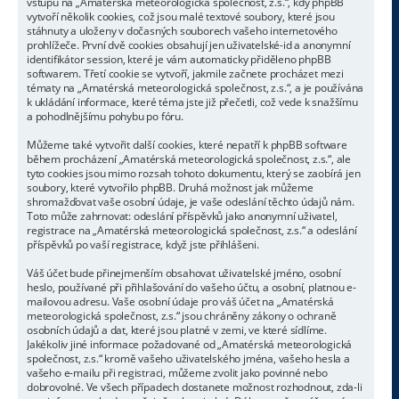
vstupu na „Amatérská meteorologická společnost, z.s.“, kdy phpBB
vytvoří několik cookies, což jsou malé textové soubory, které jsou
stáhnuty a uloženy v dočasných souborech vašeho internetového
prohlížeče. První dvě cookies obsahují jen uživatelské-id a anonymní
identifikátor session, které je vám automaticky přiděleno phpBB
softwarem. Třetí cookie se vytvoří, jakmile začnete procházet mezi
tématy na „Amatérská meteorologická společnost, z.s.“, a je používána
k ukládání informace, které téma jste již přečetli, což vede k snažšímu
a pohodlnějšímu pohybu po fóru.
Můžeme také vytvořit další cookies, které nepatří k phpBB software
během procházení „Amatérská meteorologická společnost, z.s.“, ale
tyto cookies jsou mimo rozsah tohoto dokumentu, který se zaobírá jen
soubory, které vytvořilo phpBB. Druhá možnost jak můžeme
shromažďovat vaše osobní údaje, je vaše odeslání těchto údajů nám.
Toto může zahrnovat: odeslání příspěvků jako anonymní uživatel,
registrace na „Amatérská meteorologická společnost, z.s.“ a odeslání
příspěvků po vaší registrace, když jste přihlášeni.
Váš účet bude přinejmenším obsahovat uživatelské jméno, osobní
heslo, používané při přihlašování do vašeho účtu, a osobní, platnou e-
mailovou adresu. Vaše osobní údaje pro váš účet na „Amatérská
meteorologická společnost, z.s.“ jsou chráněny zákony o ochraně
osobních údajů a dat, které jsou platné v zemi, ve které sídlíme.
Jakékoliv jiné informace požadované od „Amatérská meteorologická
společnost, z.s.“ kromě vašeho uživatelského jména, vašeho hesla a
vašeho e-mailu při registraci, můžeme zvolit jako povinné nebo
dobrovolné. Ve všech případech dostanete možnost rozhodnout, zda-li