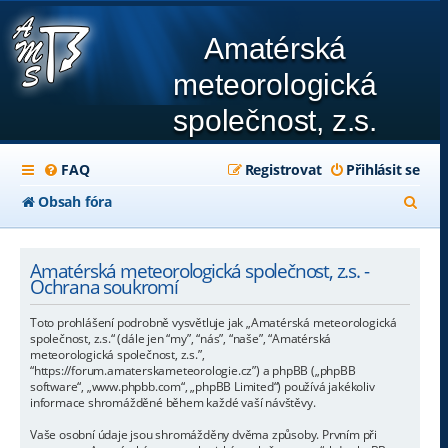
Amatérská
meteorologická
společnost, z.s.
FAQ
Registrovat
Přihlásit se
H
Obsah fóra
l
e
Amatérská meteorologická společnost, z.s. -
Ochrana soukromí
d
Toto prohlášení podrobně vysvětluje jak „Amatérská meteorologická
a
společnost, z.s.“ (dále jen “my”, “nás”, “naše”, “Amatérská
meteorologická společnost, z.s.”,
t
“https://forum.amaterskameteorologie.cz”) a phpBB („phpBB
software“, „www.phpbb.com“, „phpBB Limited“) používá jakékoliv
informace shromážděné během každé vaší návštěvy.
Vaše osobní údaje jsou shromážděny dvěma způsoby. Prvním při