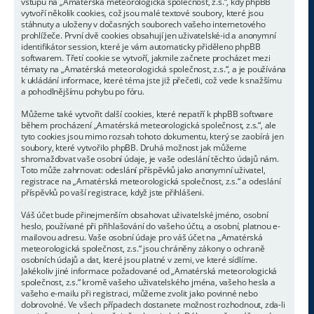
vstupu na „Amatérská meteorologická společnost, z.s.“, kdy phpBB
vytvoří několik cookies, což jsou malé textové soubory, které jsou
stáhnuty a uloženy v dočasných souborech vašeho internetového
prohlížeče. První dvě cookies obsahují jen uživatelské-id a anonymní
identifikátor session, které je vám automaticky přiděleno phpBB
softwarem. Třetí cookie se vytvoří, jakmile začnete procházet mezi
tématy na „Amatérská meteorologická společnost, z.s.“, a je používána
k ukládání informace, které téma jste již přečetli, což vede k snažšímu
a pohodlnějšímu pohybu po fóru.
Můžeme také vytvořit další cookies, které nepatří k phpBB software
během procházení „Amatérská meteorologická společnost, z.s.“, ale
tyto cookies jsou mimo rozsah tohoto dokumentu, který se zaobírá jen
soubory, které vytvořilo phpBB. Druhá možnost jak můžeme
shromažďovat vaše osobní údaje, je vaše odeslání těchto údajů nám.
Toto může zahrnovat: odeslání příspěvků jako anonymní uživatel,
registrace na „Amatérská meteorologická společnost, z.s.“ a odeslání
příspěvků po vaší registrace, když jste přihlášeni.
Váš účet bude přinejmenším obsahovat uživatelské jméno, osobní
heslo, používané při přihlašování do vašeho účtu, a osobní, platnou e-
mailovou adresu. Vaše osobní údaje pro váš účet na „Amatérská
meteorologická společnost, z.s.“ jsou chráněny zákony o ochraně
osobních údajů a dat, které jsou platné v zemi, ve které sídlíme.
Jakékoliv jiné informace požadované od „Amatérská meteorologická
společnost, z.s.“ kromě vašeho uživatelského jména, vašeho hesla a
vašeho e-mailu při registraci, můžeme zvolit jako povinné nebo
dobrovolné. Ve všech případech dostanete možnost rozhodnout, zda-li