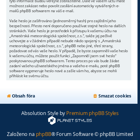
tyto informace budou veřejně zobrazitelné. Dále ve vašem účtu máte
možnost zakázat nebo povolit zasílání automaticky vytvářených e-
mailů phpBB softwarem na váš e-mail.
Vaše heslo je zašifrováno (jednosměrný hash) pro zajištění jeho
bezpečnosti. Přesto není doporučeno používat stejné heslo na dalších
stránkách. Vaše heslo je prostředek k přístupu k vašemu účtu na
„Amatérská meteorologická společnost, z.s.“, takže jej pečlivě
uchovejte a v žádném případě nebude nikdo spojený s „Amatérská
meteorologická společnost, z.s.“, phpBB nebo jiné, třetí strany,
požadovat od vás vaše heslo. V případě, že byste zapomněli vaše heslo
k vašemu účtu, můžete použít funkci „Zapomněl jsem své heslo“
poskytovanou phpBB softwarem. Tento proces po vás bude žádat
zadaní vašeho uživatelského jména a vašeho e-mailu, poté phpBB
software vygeneruje heslo nové a zašle vám ho, abyste se mohli
přihlásit ke svému účtu.
Obsah fóra
Smazat cookies
Absolution Style by
Premium phpBB Styles
Založeno na
phpBB
® Forum Software © phpBB Limited