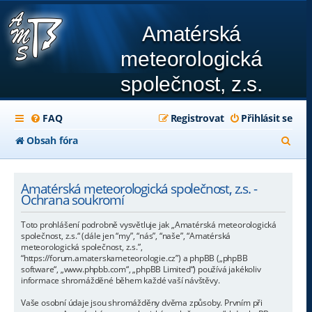
Amatérská
meteorologická
společnost, z.s.
FAQ
Registrovat
Přihlásit se
H
Obsah fóra
l
e
Amatérská meteorologická společnost, z.s. -
Ochrana soukromí
d
Toto prohlášení podrobně vysvětluje jak „Amatérská meteorologická
a
společnost, z.s.“ (dále jen “my”, “nás”, “naše”, “Amatérská
meteorologická společnost, z.s.”,
t
“https://forum.amaterskameteorologie.cz”) a phpBB („phpBB
software“, „www.phpbb.com“, „phpBB Limited“) používá jakékoliv
informace shromážděné během každé vaší návštěvy.
Vaše osobní údaje jsou shromážděny dvěma způsoby. Prvním při