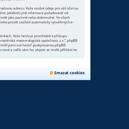
mailovou adresu. Vaše osobní údaje pro váš účet na
líme. Jakékoliv jiné informace požadované od
volit jako povinné nebo dobrovolné. Ve všech
ebo povolit zasílání automaticky vytvářených e-
ránkách. Vaše heslo je prostředek k přístupu
Amatérská meteorologická společnost, z.s.“, phpBB
apomněl jsem své heslo“ poskytovanou phpBB
nové a zašle vám ho, abyste se mohli přihlásit ke
Smazat cookies