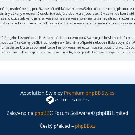
éno, osobní heslo, používané při přihlašování do vašeho účtu, a osobní, platnou e-
áněny zákony o ochraně osobních údajů a dat, které jsou platné v zemi, ve které síd
ašeho uživatelského jména, vašeho hesla a vašeho e-mailu při registraci, můžeme z
 informace budou veřejně zobrazitelné. Dále ve vašem účtu máte možnost zakázat n
ištění jeho bezpečnosti. Přesto není doporučeno používat stejné heslo na dalších st
st, z.s.“, takže jej pečlivě uchovejte a v žádném případě nebude nikdo spojený s „
o. V případě, že byste zapomněli vaše heslo k vašemu účtu, můžete použít funkci „Z
šeho uživatelského jména a vašeho e-mailu, poté phpBB software vygeneruje heslo 
Absolution Style by
Premium phpBB Styles
Založeno na
phpBB
® Forum Software © phpBB Limited
Český překlad –
phpBB.cz