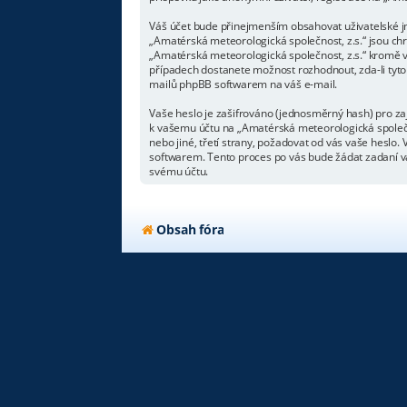
Váš účet bude přinejmenším obsahovat uživatelské jm
„Amatérská meteorologická společnost, z.s.“ jsou chr
„Amatérská meteorologická společnost, z.s.“ kromě v
případech dostanete možnost rozhodnout, zda-li tyto
mailů phpBB softwarem na váš e-mail.
Vaše heslo je zašifrováno (jednosměrný hash) pro zaj
k vašemu účtu na „Amatérská meteorologická společno
nebo jiné, třetí strany, požadovat od vás vaše hesl
softwarem. Tento proces po vás bude žádat zadaní va
svému účtu.
Obsah fóra