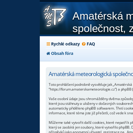
Amatérská m
společnost, z
Rychlé odkazy
FAQ
Obsah fóra
Amatérská meteorologická společnos
Toto prohlášení podrobně vysvětluje jak „Amatérská me
“https://forum.amaterskameteorologie.cz”) a phpBB
Vaše osobní údaje jsou shromážděny dvěma způsoby. P
které jsou stáhnuty a uloženy v dočasných souborech 
automaticky přiděleno phpBB softwarem. Třetí cookie
informace, které téma jste již přečetli, což vede k 
Můžeme také vytvořit další cookies, které nepatří k
který se zaobírá jen soubory, které vytvořilo phpB
příspěvků jako anonymní uživatel, registrace na „Amat