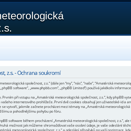
eteorologická
.s.
t, z.s. - Ochrana soukromí
teorologická společnost, z.s.“ (dále jen “my”, “nás”, “naše”, “Amatérská meteorologi
 („phpBB software“, „www.phpbb.com“, „phpBB Limited“) používá jakékoliv informa
rvním při vstupu na „Amatérská meteorologická společnost, z.s.“, kdy phpBB vytvoř
vašeho internetového prohlížeče. První dvě cookies obsahují jen uživatelské-id a an
 se vytvoří, jakmile začnete procházet mezi tématy na „Amatérská meteorologická spo
snažšímu a pohodlnějšímu pohybu po fóru.
 phpBB software během procházení „Amatérská meteorologická společnost, z.s.“, ale
B. Druhá možnost jak můžeme shromažďovat vaše osobní údaje, je vaše odeslání těch
érská meteorologická společnost, z.s.“ a odeslání příspěvků po vaší registrace, když