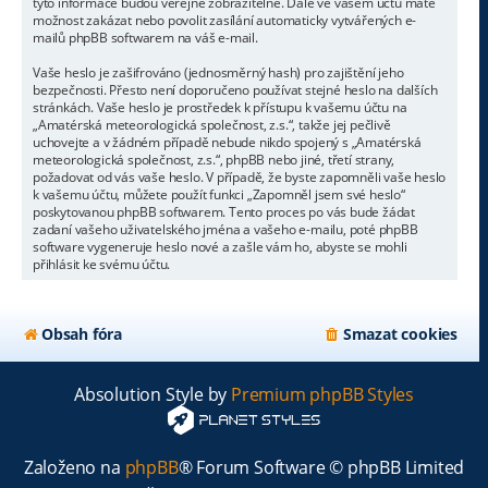
tyto informace budou veřejně zobrazitelné. Dále ve vašem účtu máte
možnost zakázat nebo povolit zasílání automaticky vytvářených e-
mailů phpBB softwarem na váš e-mail.
Vaše heslo je zašifrováno (jednosměrný hash) pro zajištění jeho
bezpečnosti. Přesto není doporučeno používat stejné heslo na dalších
stránkách. Vaše heslo je prostředek k přístupu k vašemu účtu na
„Amatérská meteorologická společnost, z.s.“, takže jej pečlivě
uchovejte a v žádném případě nebude nikdo spojený s „Amatérská
meteorologická společnost, z.s.“, phpBB nebo jiné, třetí strany,
požadovat od vás vaše heslo. V případě, že byste zapomněli vaše heslo
k vašemu účtu, můžete použít funkci „Zapomněl jsem své heslo“
poskytovanou phpBB softwarem. Tento proces po vás bude žádat
zadaní vašeho uživatelského jména a vašeho e-mailu, poté phpBB
software vygeneruje heslo nové a zašle vám ho, abyste se mohli
přihlásit ke svému účtu.
Obsah fóra
Smazat cookies
Absolution Style by
Premium phpBB Styles
Založeno na
phpBB
® Forum Software © phpBB Limited