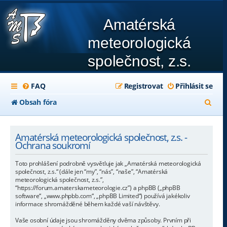
Amatérská
meteorologická
společnost, z.s.
FAQ
Registrovat
Přihlásit se
H
Obsah fóra
l
e
Amatérská meteorologická společnost, z.s. -
Ochrana soukromí
d
Toto prohlášení podrobně vysvětluje jak „Amatérská meteorologická
a
společnost, z.s.“ (dále jen “my”, “nás”, “naše”, “Amatérská
meteorologická společnost, z.s.”,
t
“https://forum.amaterskameteorologie.cz”) a phpBB („phpBB
software“, „www.phpbb.com“, „phpBB Limited“) používá jakékoliv
informace shromážděné během každé vaší návštěvy.
Vaše osobní údaje jsou shromážděny dvěma způsoby. Prvním při