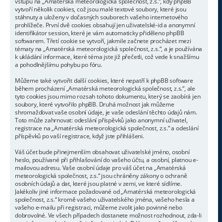
vstupu na „Amatérská meteorologická společnost, z.s.“, kdy phpBB
vytvoří několik cookies, což jsou malé textové soubory, které jsou
stáhnuty a uloženy v dočasných souborech vašeho internetového
prohlížeče. První dvě cookies obsahují jen uživatelské-id a anonymní
identifikátor session, které je vám automaticky přiděleno phpBB
softwarem. Třetí cookie se vytvoří, jakmile začnete procházet mezi
tématy na „Amatérská meteorologická společnost, z.s.“, a je používána
k ukládání informace, které téma jste již přečetli, což vede k snažšímu
a pohodlnějšímu pohybu po fóru.
Můžeme také vytvořit další cookies, které nepatří k phpBB software
během procházení „Amatérská meteorologická společnost, z.s.“, ale
tyto cookies jsou mimo rozsah tohoto dokumentu, který se zaobírá jen
soubory, které vytvořilo phpBB. Druhá možnost jak můžeme
shromažďovat vaše osobní údaje, je vaše odeslání těchto údajů nám.
Toto může zahrnovat: odeslání příspěvků jako anonymní uživatel,
registrace na „Amatérská meteorologická společnost, z.s.“ a odeslání
příspěvků po vaší registrace, když jste přihlášeni.
Váš účet bude přinejmenším obsahovat uživatelské jméno, osobní
heslo, používané při přihlašování do vašeho účtu, a osobní, platnou e-
mailovou adresu. Vaše osobní údaje pro váš účet na „Amatérská
meteorologická společnost, z.s.“ jsou chráněny zákony o ochraně
osobních údajů a dat, které jsou platné v zemi, ve které sídlíme.
Jakékoliv jiné informace požadované od „Amatérská meteorologická
společnost, z.s.“ kromě vašeho uživatelského jména, vašeho hesla a
vašeho e-mailu při registraci, můžeme zvolit jako povinné nebo
dobrovolné. Ve všech případech dostanete možnost rozhodnout, zda-li