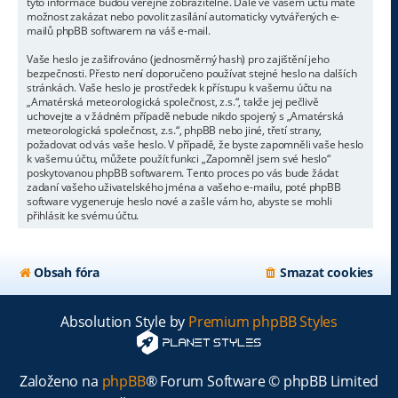
tyto informace budou veřejně zobrazitelné. Dále ve vašem účtu máte
možnost zakázat nebo povolit zasílání automaticky vytvářených e-
mailů phpBB softwarem na váš e-mail.
Vaše heslo je zašifrováno (jednosměrný hash) pro zajištění jeho
bezpečnosti. Přesto není doporučeno používat stejné heslo na dalších
stránkách. Vaše heslo je prostředek k přístupu k vašemu účtu na
„Amatérská meteorologická společnost, z.s.“, takže jej pečlivě
uchovejte a v žádném případě nebude nikdo spojený s „Amatérská
meteorologická společnost, z.s.“, phpBB nebo jiné, třetí strany,
požadovat od vás vaše heslo. V případě, že byste zapomněli vaše heslo
k vašemu účtu, můžete použít funkci „Zapomněl jsem své heslo“
poskytovanou phpBB softwarem. Tento proces po vás bude žádat
zadaní vašeho uživatelského jména a vašeho e-mailu, poté phpBB
software vygeneruje heslo nové a zašle vám ho, abyste se mohli
přihlásit ke svému účtu.
Obsah fóra
Smazat cookies
Absolution Style by
Premium phpBB Styles
Založeno na
phpBB
® Forum Software © phpBB Limited