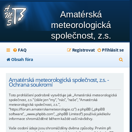
Amatérská
meteorologická
společnost, z.s.
FAQ
Registrovat
Přihlásit se
H
Obsah fóra
l
e
Amatérská meteorologická společnost, z.s. -
Ochrana soukromí
d
Toto prohlášení podrobně vysvětluje jak „Amatérská meteorologická
a
společnost, z.s.“ (dále jen “my”, “nás”, “naše”, “Amatérská
meteorologická společnost, z.s.”,
t
“https://forum.amaterskameteorologie.cz”) a phpBB („phpBB
software“, „www.phpbb.com“, „phpBB Limited“) používá jakékoliv
informace shromážděné během každé vaší návštěvy.
Vaše osobní údaje jsou shromážděny dvěma způsoby. Prvním při