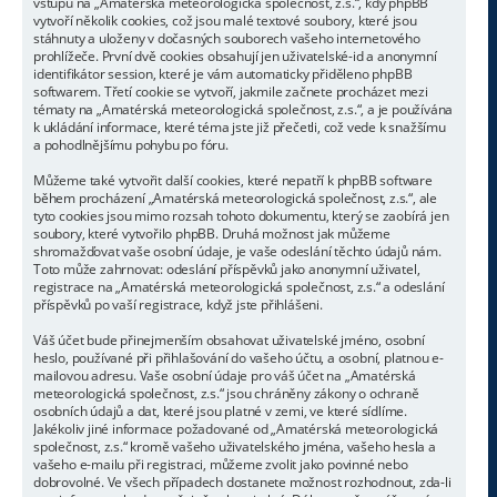
vstupu na „Amatérská meteorologická společnost, z.s.“, kdy phpBB
vytvoří několik cookies, což jsou malé textové soubory, které jsou
stáhnuty a uloženy v dočasných souborech vašeho internetového
prohlížeče. První dvě cookies obsahují jen uživatelské-id a anonymní
identifikátor session, které je vám automaticky přiděleno phpBB
softwarem. Třetí cookie se vytvoří, jakmile začnete procházet mezi
tématy na „Amatérská meteorologická společnost, z.s.“, a je používána
k ukládání informace, které téma jste již přečetli, což vede k snažšímu
a pohodlnějšímu pohybu po fóru.
Můžeme také vytvořit další cookies, které nepatří k phpBB software
během procházení „Amatérská meteorologická společnost, z.s.“, ale
tyto cookies jsou mimo rozsah tohoto dokumentu, který se zaobírá jen
soubory, které vytvořilo phpBB. Druhá možnost jak můžeme
shromažďovat vaše osobní údaje, je vaše odeslání těchto údajů nám.
Toto může zahrnovat: odeslání příspěvků jako anonymní uživatel,
registrace na „Amatérská meteorologická společnost, z.s.“ a odeslání
příspěvků po vaší registrace, když jste přihlášeni.
Váš účet bude přinejmenším obsahovat uživatelské jméno, osobní
heslo, používané při přihlašování do vašeho účtu, a osobní, platnou e-
mailovou adresu. Vaše osobní údaje pro váš účet na „Amatérská
meteorologická společnost, z.s.“ jsou chráněny zákony o ochraně
osobních údajů a dat, které jsou platné v zemi, ve které sídlíme.
Jakékoliv jiné informace požadované od „Amatérská meteorologická
společnost, z.s.“ kromě vašeho uživatelského jména, vašeho hesla a
vašeho e-mailu při registraci, můžeme zvolit jako povinné nebo
dobrovolné. Ve všech případech dostanete možnost rozhodnout, zda-li