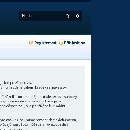
Hledat
Pokročilé hledání
Registrovat
Přihlásit se
cká společnost, z.s.”,
ce shromážděné během každé vaší návštěvy.
í několik cookies, což jsou malé textové soubory,
onymní identifikátor session, které je vám
lečnost, z.s.“, a je používána k ukládání
 tyto cookies jsou mimo rozsah tohoto dokumentu,
to údajů nám. Toto může zahrnovat: odeslání
 jste přihlášeni.