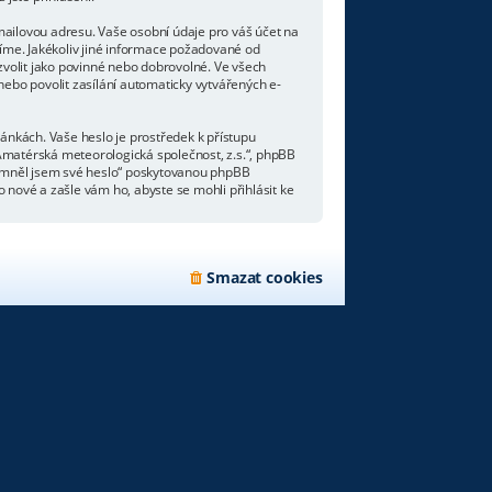
mailovou adresu. Vaše osobní údaje pro váš účet na
líme. Jakékoliv jiné informace požadované od
volit jako povinné nebo dobrovolné. Ve všech
ebo povolit zasílání automaticky vytvářených e-
ránkách. Vaše heslo je prostředek k přístupu
Amatérská meteorologická společnost, z.s.“, phpBB
apomněl jsem své heslo“ poskytovanou phpBB
nové a zašle vám ho, abyste se mohli přihlásit ke
Smazat cookies