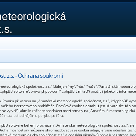
eteorologická
.s.
t, z.s. - Ochrana soukromí
teorologická společnost, z.s.“ (dále jen “my”, “nás”, “naše”, “Amatérská meteorologi
 („phpBB software“, „www.phpbb.com“, „phpBB Limited“) používá jakékoliv informa
rvním při vstupu na „Amatérská meteorologická společnost, z.s.“, kdy phpBB vytvoř
vašeho internetového prohlížeče. První dvě cookies obsahují jen uživatelské-id a an
 se vytvoří, jakmile začnete procházet mezi tématy na „Amatérská meteorologická spo
snažšímu a pohodlnějšímu pohybu po fóru.
 phpBB software během procházení „Amatérská meteorologická společnost, z.s.“, ale
B. Druhá možnost jak můžeme shromažďovat vaše osobní údaje, je vaše odeslání těch
érská meteorologická společnost, z.s.“ a odeslání příspěvků po vaší registrace, když