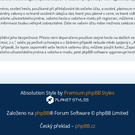
éno, osobní heslo, používané při přihlašování do vašeho účtu, a osobní, platnou e-
áněny zákony o ochraně osobních údajů a dat, které jsou platné v zemi, ve které síd
ašeho uživatelského jména, vašeho hesla a vašeho e-mailu při registraci, můžeme z
 informace budou veřejně zobrazitelné. Dále ve vašem účtu máte možnost zakázat n
ištění jeho bezpečnosti. Přesto není doporučeno používat stejné heslo na dalších st
st, z.s.“, takže jej pečlivě uchovejte a v žádném případě nebude nikdo spojený s „
o. V případě, že byste zapomněli vaše heslo k vašemu účtu, můžete použít funkci „Z
šeho uživatelského jména a vašeho e-mailu, poté phpBB software vygeneruje heslo 
Absolution Style by
Premium phpBB Styles
Založeno na
phpBB
® Forum Software © phpBB Limited
Český překlad –
phpBB.cz