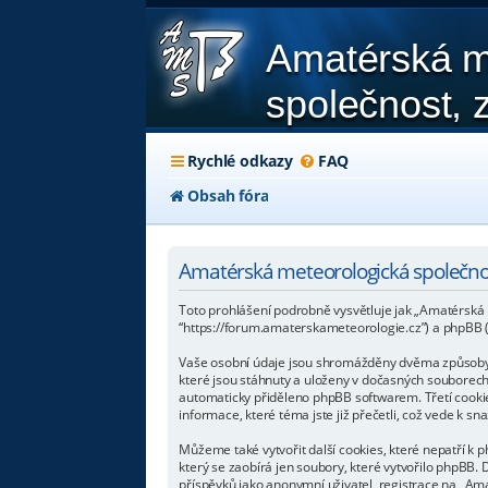
Amatérská m
společnost, z
Rychlé odkazy
FAQ
Obsah fóra
Amatérská meteorologická společnos
Toto prohlášení podrobně vysvětluje jak „Amatérská me
“https://forum.amaterskameteorologie.cz”) a phpBB
Vaše osobní údaje jsou shromážděny dvěma způsoby. P
které jsou stáhnuty a uloženy v dočasných souborech 
automaticky přiděleno phpBB softwarem. Třetí cookie
informace, které téma jste již přečetli, což vede k 
Můžeme také vytvořit další cookies, které nepatří k
který se zaobírá jen soubory, které vytvořilo phpB
příspěvků jako anonymní uživatel, registrace na „Amat