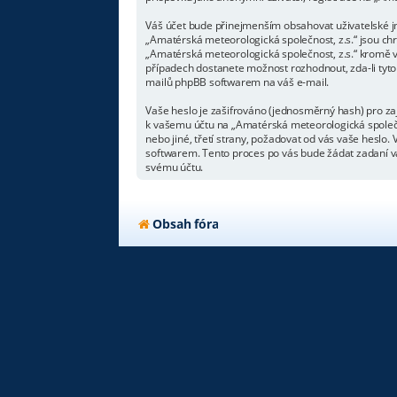
Váš účet bude přinejmenším obsahovat uživatelské jm
„Amatérská meteorologická společnost, z.s.“ jsou chr
„Amatérská meteorologická společnost, z.s.“ kromě v
případech dostanete možnost rozhodnout, zda-li tyto
mailů phpBB softwarem na váš e-mail.
Vaše heslo je zašifrováno (jednosměrný hash) pro zaj
k vašemu účtu na „Amatérská meteorologická společno
nebo jiné, třetí strany, požadovat od vás vaše hesl
softwarem. Tento proces po vás bude žádat zadaní va
svému účtu.
Obsah fóra