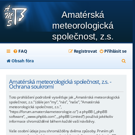
Amatérská
meteorologická
společnost, z.s.
FAQ
Registrovat
Přihlásit se
H
Obsah fóra
l
e
Amatérská meteorologická společnost, z.s. -
Ochrana soukromí
d
Toto prohlášení podrobně vysvětluje jak „Amatérská meteorologická
a
společnost, z.s.“ (dále jen “my”, “nás”, “naše”, “Amatérská
meteorologická společnost, z.s.”,
t
“https://forum.amaterskameteorologie.cz”) a phpBB („phpBB
software“, „www.phpbb.com“, „phpBB Limited“) používá jakékoliv
informace shromážděné během každé vaší návštěvy.
Vaše osobní údaje jsou shromážděny dvěma způsoby. Prvním při