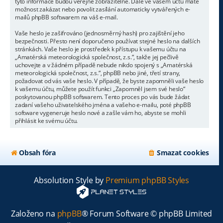
tyto informace budou veřejně zobrazitelné. Dále ve vašem účtu máte
možnost zakázat nebo povolit zasílání automaticky vytvářených e-
mailů phpBB softwarem na váš e-mail.
Vaše heslo je zašifrováno (jednosměrný hash) pro zajištění jeho
bezpečnosti. Přesto není doporučeno používat stejné heslo na dalších
stránkách. Vaše heslo je prostředek k přístupu k vašemu účtu na
„Amatérská meteorologická společnost, z.s.“, takže jej pečlivě
uchovejte a v žádném případě nebude nikdo spojený s „Amatérská
meteorologická společnost, z.s.“, phpBB nebo jiné, třetí strany,
požadovat od vás vaše heslo. V případě, že byste zapomněli vaše heslo
k vašemu účtu, můžete použít funkci „Zapomněl jsem své heslo“
poskytovanou phpBB softwarem. Tento proces po vás bude žádat
zadaní vašeho uživatelského jména a vašeho e-mailu, poté phpBB
software vygeneruje heslo nové a zašle vám ho, abyste se mohli
přihlásit ke svému účtu.
Obsah fóra
Smazat cookies
Absolution Style by
Premium phpBB Styles
Založeno na
phpBB
® Forum Software © phpBB Limited