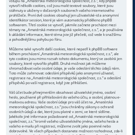
vstupu na „Amatérská meteorologická společnost, z.s.“, kdy phpBB
vytvoří několik cookies, což jsou malé textové soubory, které jsou
stáhnuty a uloženy v dočasných souborech vašeho internetového
prohlížeče. První dvě cookies obsahují jen uživatelské-id a anonymní
identifikátor session, které je vám automaticky přiděleno phpBB
softwarem. Třetí cookie se vytvoří, jakmile začnete procházet mezi
tématy na „Amatérská meteorologická společnost, z.s.“, a je používána
k ukládání informace, které téma jste již přečetli, což vede k snažšímu
a pohodlnějšímu pohybu po fóru.
Můžeme také vytvořit další cookies, které nepatří k phpBB software
během procházení „Amatérská meteorologická společnost, z.s.“, ale
tyto cookies jsou mimo rozsah tohoto dokumentu, který se zaobírá jen
soubory, které vytvořilo phpBB. Druhá možnost jak můžeme
shromažďovat vaše osobní údaje, je vaše odeslání těchto údajů nám.
Toto může zahrnovat: odeslání příspěvků jako anonymní uživatel,
registrace na „Amatérská meteorologická společnost, z.s.“ a odeslání
příspěvků po vaší registrace, když jste přihlášeni.
Váš účet bude přinejmenším obsahovat uživatelské jméno, osobní
heslo, používané při přihlašování do vašeho účtu, a osobní, platnou e-
mailovou adresu. Vaše osobní údaje pro váš účet na „Amatérská
meteorologická společnost, z.s.“ jsou chráněny zákony o ochraně
osobních údajů a dat, které jsou platné v zemi, ve které sídlíme.
Jakékoliv jiné informace požadované od „Amatérská meteorologická
společnost, z.s.“ kromě vašeho uživatelského jména, vašeho hesla a
vašeho e-mailu při registraci, můžeme zvolit jako povinné nebo
dobrovolné. Ve všech případech dostanete možnost rozhodnout, zda-li