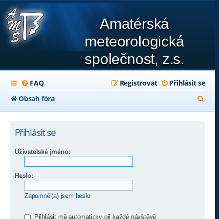
Amatérská
meteorologická
společnost, z.s.
FAQ
Registrovat
Přihlásit se
H
Obsah fóra
l
e
Přihlásit se
d
Uživatelské jméno:
a
t
Heslo:
Zapomněl(a) jsem heslo
Přihlásit mě automaticky při každé návštěvě