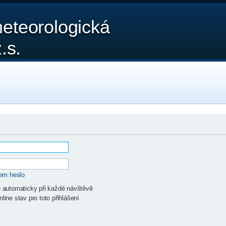
eteorologická
.s.
sem heslo
ě automaticky při každé návštěvě
line stav pro toto přihlášení