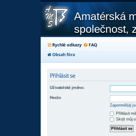
Amatérská m
společnost, z
Rychlé odkazy
FAQ
Obsah fóra
Přihlásit se
Uživatelské jméno:
Heslo:
Zapomněl(a) j
Přihlásit m
Skrýt můj on