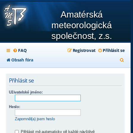
Amatérská
meteorologická
společnost, z.s.
FAQ
Registrovat
Přihlásit se
H
Obsah fóra
l
e
Přihlásit se
d
Uživatelské jméno:
a
t
Heslo:
Zapomněl(a) jsem heslo
Přihlásit mě automaticky při každé návštěvě