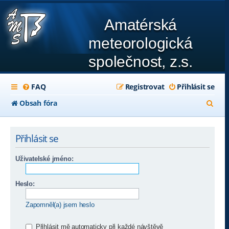
Amatérská
meteorologická
společnost, z.s.
FAQ
Registrovat
Přihlásit se
H
Obsah fóra
l
e
Přihlásit se
d
Uživatelské jméno:
a
t
Heslo:
Zapomněl(a) jsem heslo
Přihlásit mě automaticky při každé návštěvě