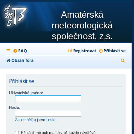
Amatérská
meteorologická
společnost, z.s.
FAQ
Registrovat
Přihlásit se
H
Obsah fóra
l
e
Přihlásit se
d
Uživatelské jméno:
a
t
Heslo:
Zapomněl(a) jsem heslo
Přihlásit mě automaticky při každé návštěvě