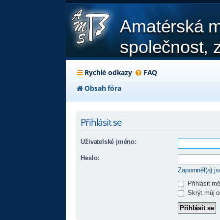
Amatérská m
společnost, z
Rychlé odkazy
FAQ
Obsah fóra
Přihlásit se
Uživatelské jméno:
Heslo:
Zapomněl(a) j
Přihlásit m
Skrýt můj on