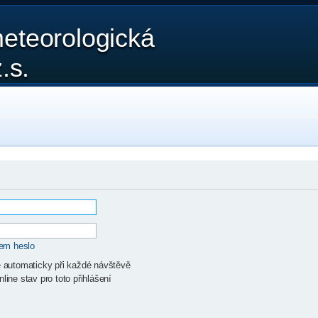
eteorologická
.s.
sem heslo
ě automaticky při každé návštěvě
line stav pro toto přihlášení