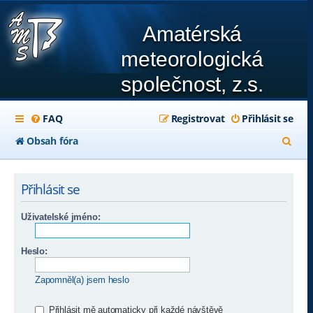
Amatérská
meteorologická
společnost, z.s.
FAQ
Registrovat
Přihlásit se
H
Obsah fóra
l
e
Přihlásit se
d
Uživatelské jméno:
a
t
Heslo:
Zapomněl(a) jsem heslo
Přihlásit mě automaticky při každé návštěvě