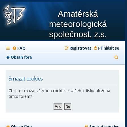
Amatérská
meteorologická
společnost, z.s.
FAQ
Registrovat
Přihlásit se
H
Obsah fóra
l
e
Smazat cookies
d
Chcete smazat všechna cookies z vašeho disku uložená
a
tímto fórem?
t
Obsah fóra
Smazat cookies