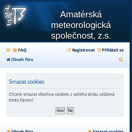
Amatérská
meteorologická
společnost, z.s.
FAQ
Registrovat
Přihlásit se
H
Obsah fóra
l
e
Smazat cookies
d
Chcete smazat všechna cookies z vašeho disku uložená
a
tímto fórem?
t
Obsah fóra
Smazat cookies