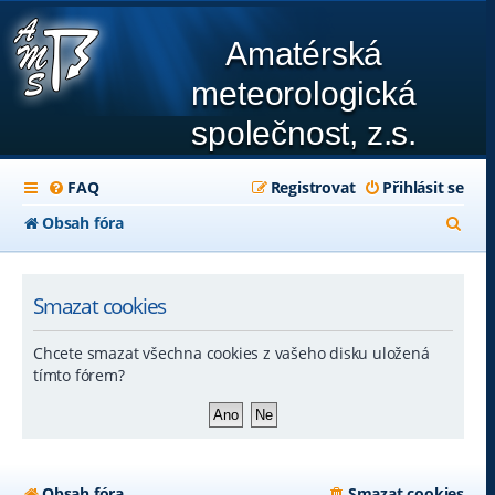
Amatérská
meteorologická
společnost, z.s.
FAQ
Registrovat
Přihlásit se
H
Obsah fóra
l
e
Smazat cookies
d
Chcete smazat všechna cookies z vašeho disku uložená
a
tímto fórem?
t
Obsah fóra
Smazat cookies