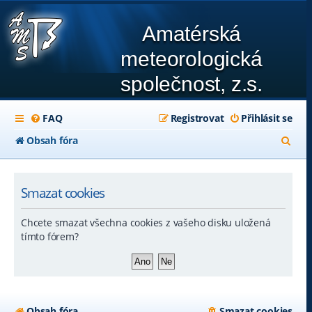
Amatérská
meteorologická
společnost, z.s.
FAQ
Registrovat
Přihlásit se
H
Obsah fóra
l
e
Smazat cookies
d
Chcete smazat všechna cookies z vašeho disku uložená
a
tímto fórem?
t
Obsah fóra
Smazat cookies