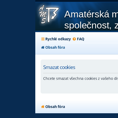
Amatérská m
společnost, z
Rychlé odkazy
FAQ
Obsah fóra
Smazat cookies
Chcete smazat všechna cookies z vašeho di
Obsah fóra