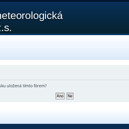
eteorologická
.s.
sku uložená tímto fórem?