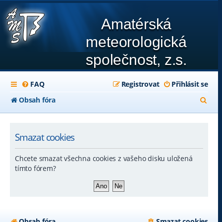
Amatérská
meteorologická
společnost, z.s.
FAQ
Registrovat
Přihlásit se
H
Obsah fóra
l
e
Smazat cookies
d
Chcete smazat všechna cookies z vašeho disku uložená
a
tímto fórem?
t
Obsah fóra
Smazat cookies