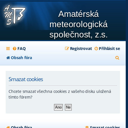
Amatérská
meteorologická
společnost, z.s.
FAQ
Registrovat
Přihlásit se
H
Obsah fóra
l
e
Smazat cookies
d
Chcete smazat všechna cookies z vašeho disku uložená
a
tímto fórem?
t
Obsah fóra
Smazat cookies