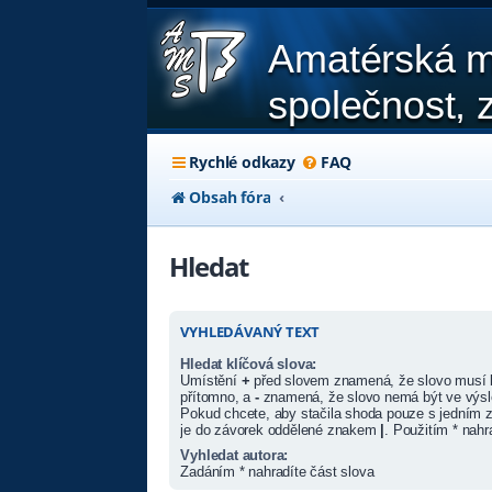
Amatérská m
společnost, z
Rychlé odkazy
FAQ
Obsah fóra
Hledat
VYHLEDÁVANÝ TEXT
Hledat klíčová slova:
Umístění
+
před slovem znamená, že slovo musí 
přítomno, a
-
znamená, že slovo nemá být ve výsl
Pokud chcete, aby stačila shoda pouze s jedním z
je do závorek oddělené znakem
|
. Použitím * nahr
Vyhledat autora:
Zadáním * nahradíte část slova