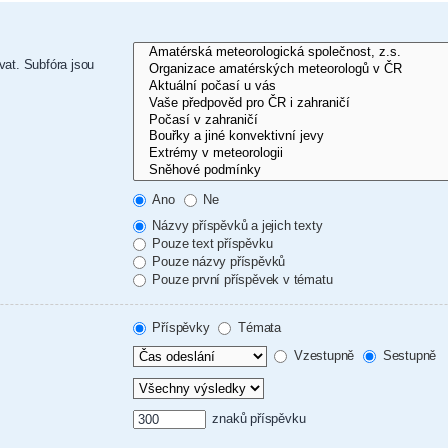
vat. Subfóra jsou
Ano
Ne
Názvy příspěvků a jejich texty
Pouze text příspěvku
Pouze názvy příspěvků
Pouze první příspěvek v tématu
Příspěvky
Témata
Vzestupně
Sestupně
znaků příspěvku