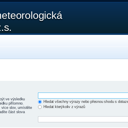
eteorologická
.s.
být ve výsledku
Hledat všechny výrazy nebo přesnou shodu s dota
edku přítomno.
Hledat kterýkoliv z výrazů
 více slov, umístěte
adíte část slova