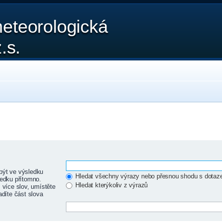
eteorologická
.s.
být ve výsledku
Hledat všechny výrazy nebo přesnou shodu s dota
edku přítomno.
Hledat kterýkoliv z výrazů
 více slov, umístěte
adíte část slova