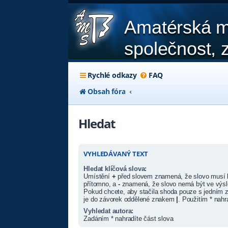
Amatérská m
společnost, z
Rychlé odkazy
FAQ
Obsah fóra
Hledat
VYHLEDÁVANÝ TEXT
Hledat klíčová slova:
Umístění
+
před slovem znamená, že slovo musí 
přítomno, a
-
znamená, že slovo nemá být ve výsl
Pokud chcete, aby stačila shoda pouze s jedním z
je do závorek oddělené znakem
|
. Použitím * nahr
Vyhledat autora:
Zadáním * nahradíte část slova