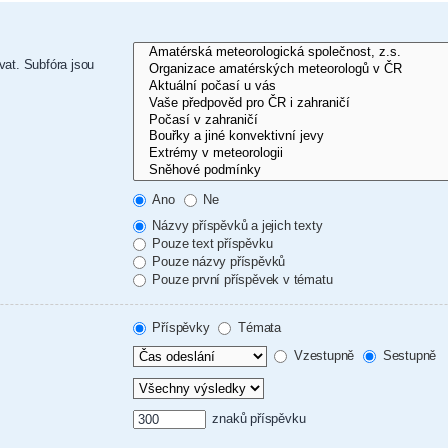
vat. Subfóra jsou
Ano
Ne
Názvy příspěvků a jejich texty
Pouze text příspěvku
Pouze názvy příspěvků
Pouze první příspěvek v tématu
Příspěvky
Témata
Vzestupně
Sestupně
znaků příspěvku