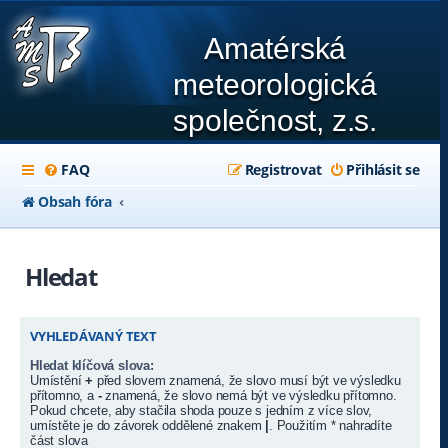
Amatérská
meteorologická
společnost, z.s.
FAQ
Registrovat
Přihlásit se
Obsah fóra
Hledat
VYHLEDÁVANÝ TEXT
Hledat klíčová slova:
Umístění
+
před slovem znamená, že slovo musí být ve výsledku
přítomno, a
-
znamená, že slovo nemá být ve výsledku přítomno.
Pokud chcete, aby stačila shoda pouze s jedním z více slov,
umístěte je do závorek oddělené znakem
|
. Použitím * nahradíte
část slova