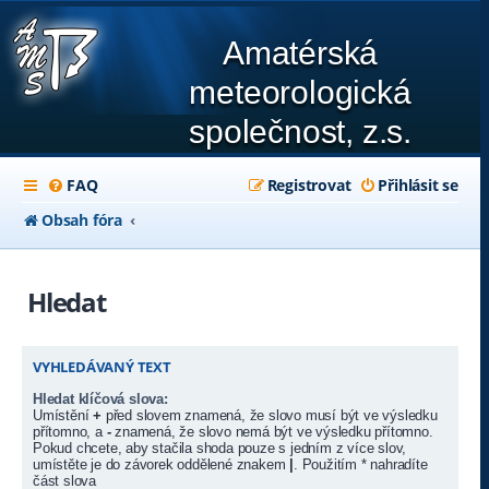
Amatérská
meteorologická
společnost, z.s.
FAQ
Registrovat
Přihlásit se
Obsah fóra
Hledat
VYHLEDÁVANÝ TEXT
Hledat klíčová slova:
Umístění
+
před slovem znamená, že slovo musí být ve výsledku
přítomno, a
-
znamená, že slovo nemá být ve výsledku přítomno.
Pokud chcete, aby stačila shoda pouze s jedním z více slov,
umístěte je do závorek oddělené znakem
|
. Použitím * nahradíte
část slova