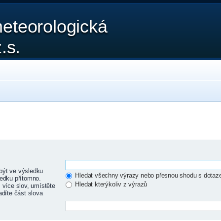
eteorologická
.s.
být ve výsledku
Hledat všechny výrazy nebo přesnou shodu s dota
edku přítomno.
Hledat kterýkoliv z výrazů
 více slov, umístěte
adíte část slova