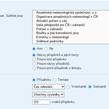
vat. Subfóra jsou
Ano
Ne
Názvy příspěvků a jejich texty
Pouze text příspěvku
Pouze názvy příspěvků
Pouze první příspěvek v tématu
Příspěvky
Témata
Vzestupně
Sestupně
znaků příspěvku