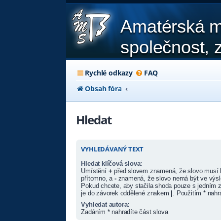
Amatérská m
společnost, z
Rychlé odkazy
FAQ
Obsah fóra
Hledat
VYHLEDÁVANÝ TEXT
Hledat klíčová slova:
Umístění
+
před slovem znamená, že slovo musí 
přítomno, a
-
znamená, že slovo nemá být ve výsl
Pokud chcete, aby stačila shoda pouze s jedním z
je do závorek oddělené znakem
|
. Použitím * nahr
Vyhledat autora:
Zadáním * nahradíte část slova