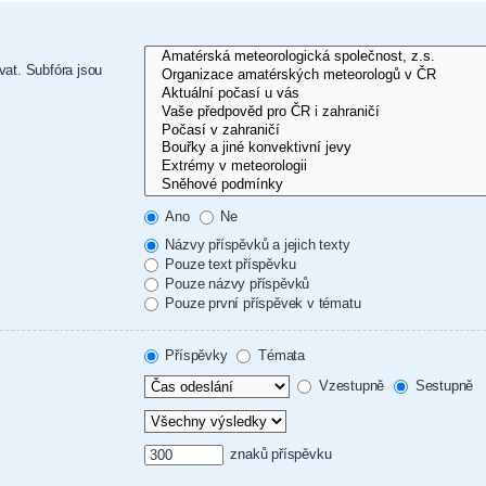
vat. Subfóra jsou
Ano
Ne
Názvy příspěvků a jejich texty
Pouze text příspěvku
Pouze názvy příspěvků
Pouze první příspěvek v tématu
Příspěvky
Témata
Vzestupně
Sestupně
znaků příspěvku