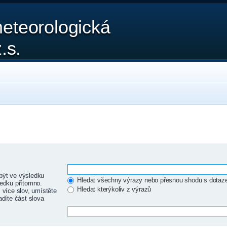
eteorologická
.s.
být ve výsledku
Hledat všechny výrazy nebo přesnou shodu s dota
edku přítomno.
Hledat kterýkoliv z výrazů
 více slov, umístěte
adíte část slova