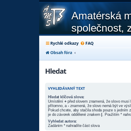
Amatérská m
společnost, z
Rychlé odkazy
FAQ
Obsah fóra
Hledat
VYHLEDÁVANÝ TEXT
Hledat klíčová slova:
Umístění
+
před slovem znamená, že slovo musí 
přítomno, a
-
znamená, že slovo nemá být ve výsl
Pokud chcete, aby stačila shoda pouze s jedním z
je do závorek oddělené znakem
|
. Použitím * nahr
Vyhledat autora:
Zadáním * nahradíte část slova