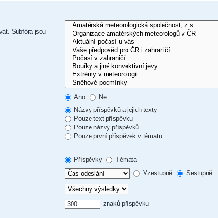
vat. Subfóra jsou
Ano
Ne
Názvy příspěvků a jejich texty
Pouze text příspěvku
Pouze názvy příspěvků
Pouze první příspěvek v tématu
Příspěvky
Témata
Vzestupně
Sestupně
znaků příspěvku