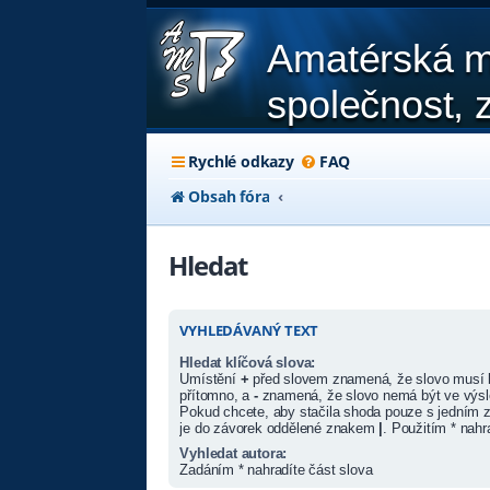
Amatérská m
společnost, z
Rychlé odkazy
FAQ
Obsah fóra
Hledat
VYHLEDÁVANÝ TEXT
Hledat klíčová slova:
Umístění
+
před slovem znamená, že slovo musí 
přítomno, a
-
znamená, že slovo nemá být ve výsl
Pokud chcete, aby stačila shoda pouze s jedním z
je do závorek oddělené znakem
|
. Použitím * nahr
Vyhledat autora:
Zadáním * nahradíte část slova