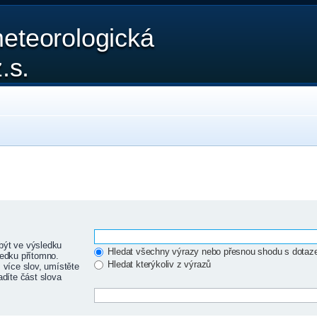
eteorologická
.s.
být ve výsledku
Hledat všechny výrazy nebo přesnou shodu s dota
edku přítomno.
Hledat kterýkoliv z výrazů
 více slov, umístěte
adíte část slova