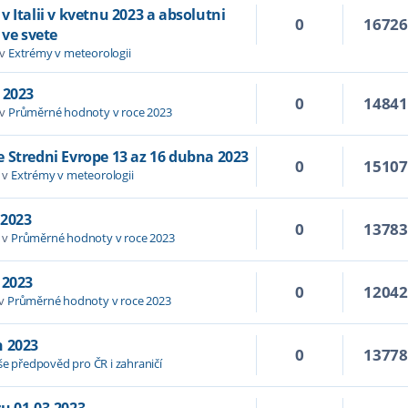
 Italii v kvetnu 2023 a absolutni
0
1672
 ve svete
 v
Extrémy v meteorologii
 2023
0
1484
 v
Průměrné hodnoty v roce 2023
 Stredni Evrope 13 az 16 dubna 2023
0
1510
 v
Extrémy v meteorologii
 2023
0
1378
 v
Průměrné hodnoty v roce 2023
 2023
0
1204
 v
Průměrné hodnoty v roce 2023
n 2023
0
1377
še předpověd pro ČR i zahraničí
u 01.03.2023