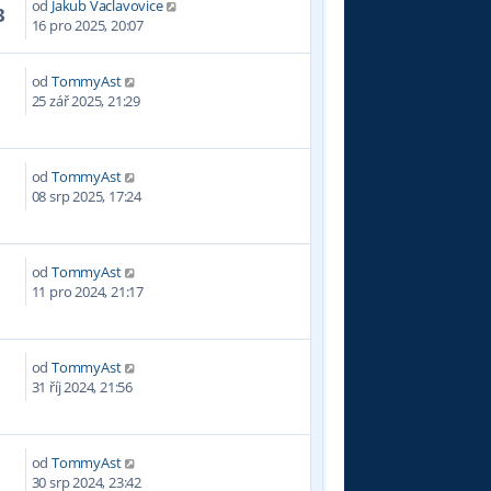
od
Jakub Vaclavovice
3
16 pro 2025, 20:07
od
TommyAst
25 zář 2025, 21:29
od
TommyAst
8
08 srp 2025, 17:24
od
TommyAst
0
11 pro 2024, 21:17
od
TommyAst
0
31 říj 2024, 21:56
od
TommyAst
4
30 srp 2024, 23:42