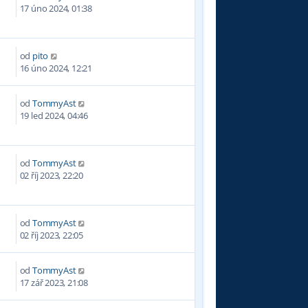
4
17 úno 2024, 01:38
od
pito
5
16 úno 2024, 12:21
od
TommyAst
9
19 led 2024, 04:46
od
TommyAst
4
02 říj 2023, 22:20
od
TommyAst
5
02 říj 2023, 22:05
od
TommyAst
4
17 zář 2023, 21:08