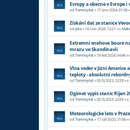
Evropy a obecne v Evrope i 
od
TommyAst
»
17 úno 2024, 01:38
»
Získání dat ze stanice Vevo
od
pito
»
16 úno 2024, 12:21
» v
Mete
Extremni snehova boure na 
mrazu ve Skandinavii
od
TommyAst
»
19 led 2024, 04:46
» 
Vlna veder v Jizni Americe a
teploty - absolutni rekordn
od
TommyAst
»
02 říj 2023, 22:20
» v
Ogimet vypis stanic Rijen 2
od
TommyAst
»
02 říj 2023, 22:05
» v
Meteorologicke leto v Praz
od
TommyAst
»
17 zář 2023, 21:08
» 