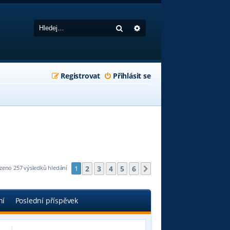
Hledat
Pokročilé hledání
Registrovat
Přihlásit se
2
3
4
5
6
zeno 257 výsledků hledání
1
Další
ní
Poslední příspěvek