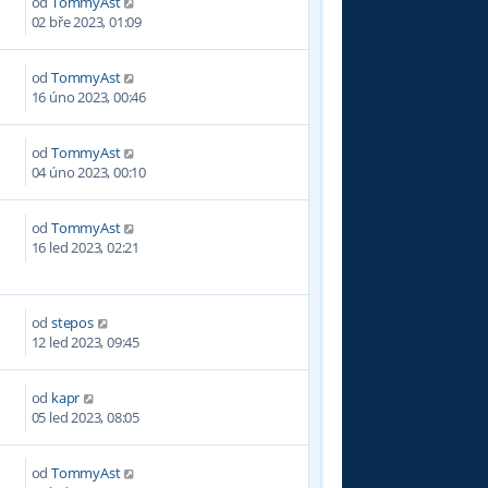
od
TommyAst
3
02 bře 2023, 01:09
od
TommyAst
8
16 úno 2023, 00:46
od
TommyAst
8
04 úno 2023, 00:10
od
TommyAst
5
16 led 2023, 02:21
od
stepos
6
12 led 2023, 09:45
od
kapr
0
05 led 2023, 08:05
od
TommyAst
4