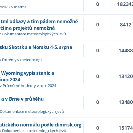
0
18234
20:07
» v
Inzerce
 html odkazy a tím pádem nemožné
0
8412
většina projektů nemožná
v
Dokumentace meteorologických jevů
Irsku Skotsku a Norsku 4-5. srpna
0
1448
 v
Extrémy v meteorologii
 Wyoming vypis stanic a
0
1312
inec 2024
 v
Průměrné hodnoty v roce 2024
e a v Brne v průběhu
0
1348
u
Dokumentace meteorologických jevů
tického normálu podle climrisk.org
0
1517
 v
Dokumentace meteorologických jevů