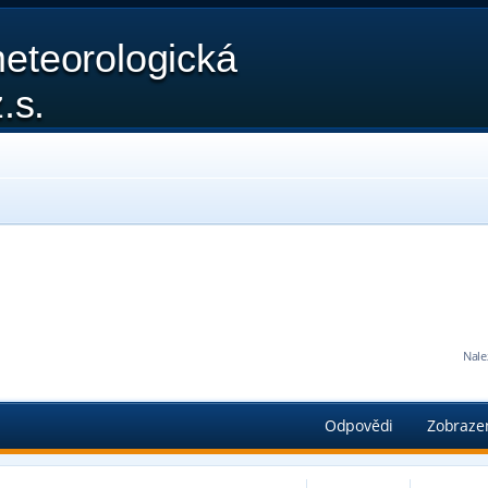
eteorologická
.s.
Nale
edání
Odpovědi
Zobraze