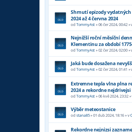
Shrnutí epizody vydatných 
2024 až 4 června 2024
od
TommyAst
»
06 čer 2024, 00:42
» 
Nejnižší roční měsíční denn
Klementinu za období 1775
od
TommyAst
»
02 čer 2024, 02:00
» 
Jaká bude dosažena nevyšší
od
TommyAst
»
02 čer 2024, 01:41
» 
Extremne tepla vlna plna 
2024 a rekordne nejdrivejsi
od
TommyAst
»
06 kvě 2024, 23:32
»
Výběr meteostanice
od
stana85
»
01 dub 2024, 18:16
» v
Rekordne nejnizsi zazname