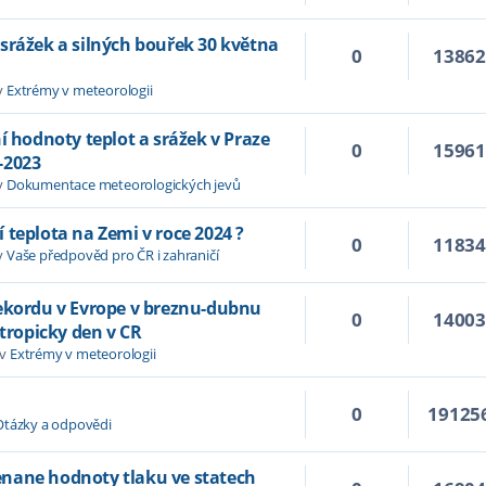
srážek a silných bouřek 30 května
0
1386
v
Extrémy v meteorologii
í hodnoty teplot a srážek v Praze
0
1596
-2023
v
Dokumentace meteorologických jevů
 teplota na Zemi v roce 2024 ?
0
1183
v
Vaše předpověd pro ČR i zahraničí
rekordu v Evrope v breznu-dubnu
0
1400
 tropicky den v CR
 v
Extrémy v meteorologii
0
19125
Otázky a odpovědi
nane hodnoty tlaku ve statech