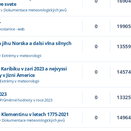
0
1690
ve svete
 v
Dokumentace meteorologických jevů
r
0
1990
ostanice - web
jihu Norska a dalsi vlna silnych
0
1355
v
Extrémy v meteorologii
 Karibiku v zari 2023 a nejvyssi
0
1457
y v Jizni Americe
Extrémy v meteorologii
023
0
1332
Průměrné hodnoty v roce 2023
e Klementinu v letech 1775-2021
0
1496
v
Dokumentace meteorologických jevů