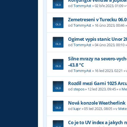
od
TommyAst
»
02 bře 2023, 01:09
»
Zemetreseni v Turecku 06.0
od
TommyAst
»
16 úno 2023, 00:46
»
Ogimet vypis stanic Unor 2
od
TommyAst
»
04 úno 2023, 00:10
»
Silne mrazy na severo-vyc
-43.8 °C
od
TommyAst
»
16 led 2023, 02:21
» 
Rozdíl mezi Garni 1025 Arc
od
stepos
»
12 led 2023, 09:45
» v
Me
Nová konzole Weatherlink
od
kapr
»
05 led 2023, 08:05
» v
Mete
Co je to UV index a jakych