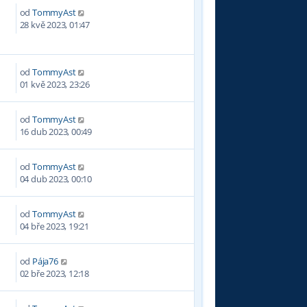
od
TommyAst
6
28 kvě 2023, 01:47
od
TommyAst
1
01 kvě 2023, 23:26
od
TommyAst
7
16 dub 2023, 00:49
od
TommyAst
3
04 dub 2023, 00:10
od
TommyAst
2
04 bře 2023, 19:21
od
Pája76
8
02 bře 2023, 12:18