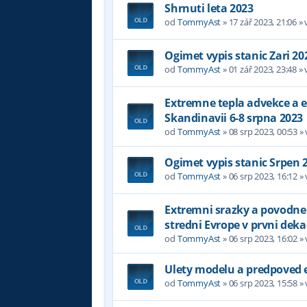
Shrnuti leta 2023
od
TommyAst
»
17 zář 2023, 21:06
» 
Ogimet vypis stanic Zari 20
od
TommyAst
»
01 zář 2023, 23:48
» 
Extremne tepla advekce a 
Skandinavii 6-8 srpna 2023
od
TommyAst
»
08 srp 2023, 00:53
»
Ogimet vypis stanic Srpen 
od
TommyAst
»
06 srp 2023, 16:12
»
Extremni srazky a povodne
stredni Evrope v prvni dek
od
TommyAst
»
06 srp 2023, 16:02
»
Ulety modelu a predpoved 
od
TommyAst
»
06 srp 2023, 15:58
»