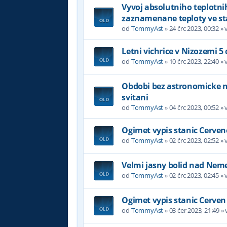
Vyvoj absolutniho teplotni
zaznamenane teploty ve st
od
TommyAst
»
24 črc 2023, 00:32
» 
Letni vichrice v Nizozemi 5
od
TommyAst
»
10 črc 2023, 22:40
» 
Obdobi bez astronomicke noc
svitani
od
TommyAst
»
04 črc 2023, 00:52
» 
Ogimet vypis stanic Cerven
od
TommyAst
»
02 črc 2023, 02:52
» 
Velmi jasny bolid nad Nem
od
TommyAst
»
02 črc 2023, 02:45
» 
Ogimet vypis stanic Cerven
od
TommyAst
»
03 čer 2023, 21:49
» 