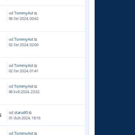
od
TommyAst
2
06 čer 2024, 00:42
od
TommyAst
1
02 čer 2024, 02:00
od
TommyAst
4
02 čer 2024, 01:41
od
TommyAst
3
06 kvě 2024, 23:32
od
stana85
6
01 dub 2024, 18:16
od
TommyAst