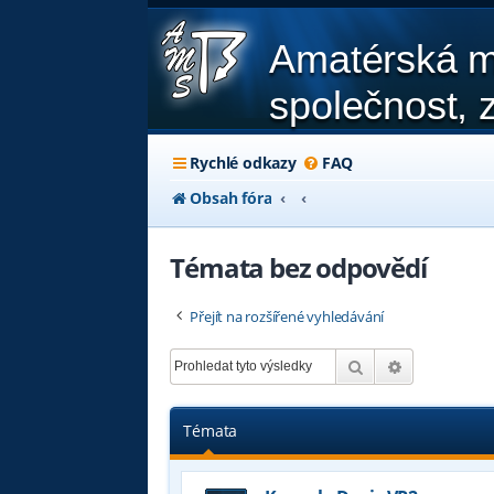
Amatérská m
společnost, z
Rychlé odkazy
FAQ
Obsah fóra
Témata bez odpovědí
Přejít na rozšířené vyhledávání
Hledat
Pokročilé hl
Témata