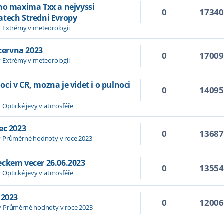
ho maxima Txx a nejvyssi
0
1734
atech Stredni Evropy
v
Extrémy v meteorologii
 cervna 2023
0
1700
v
Extrémy v meteorologii
i v CR, mozna je videt i o pulnoci
0
1409
v
Optické jevy v atmosféře
ec 2023
0
1368
v
Průměrné hodnoty v roce 2023
eckem vecer 26.06.2023
0
1355
v
Optické jevy v atmosféře
 2023
0
1200
v
Průměrné hodnoty v roce 2023