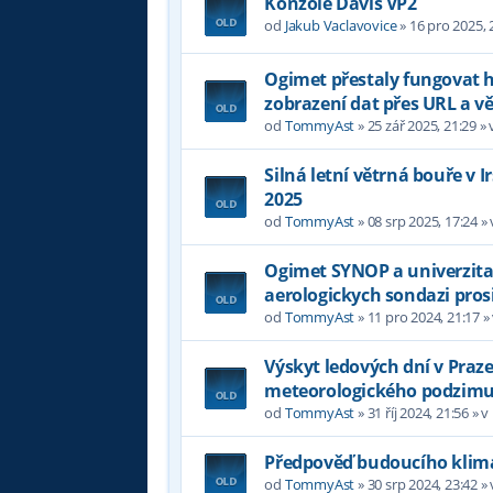
Konzole Davis VP2
od
Jakub Vaclavovice
»
16 pro 2025, 
Ogimet přestaly fungovat
zobrazení dat přes URL a 
od
TommyAst
»
25 zář 2025, 21:29
» 
Silná letní větrná bouře v 
2025
od
TommyAst
»
08 srp 2025, 17:24
»
Ogimet SYNOP a univerzita
aerologickych sondazi pros
od
TommyAst
»
11 pro 2024, 21:17
»
Výskyt ledových dní v Praz
meteorologického podzim
od
TommyAst
»
31 říj 2024, 21:56
» v
Předpověď budoucího klima
od
TommyAst
»
30 srp 2024, 23:42
»