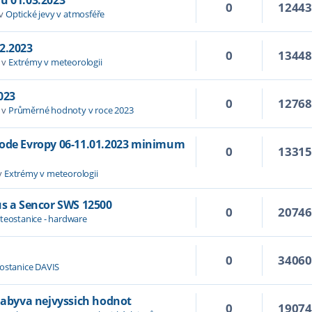
0
1244
 v
Optické jevy v atmosféře
2.2023
0
1344
 v
Extrémy v meteorologii
023
0
1276
 v
Průměrné hodnoty v roce 2023
hode Evropy 06-11.01.2023 minimum
0
1331
v
Extrémy v meteorologii
us a Sencor SWS 12500
0
2074
teostanice - hardware
0
3406
ostanice DAVIS
 nabyva nejvyssich hodnot
0
1907