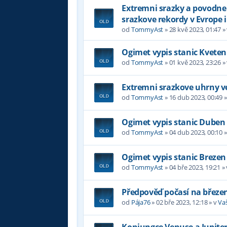
Extremni srazky a povodne v
srazkove rekordy v Evrope i
od
TommyAst
»
28 kvě 2023, 01:47
»
Ogimet vypis stanic Kveten
od
TommyAst
»
01 kvě 2023, 23:26
»
Extremni srazkove uhrny ve
od
TommyAst
»
16 dub 2023, 00:49
»
Ogimet vypis stanic Duben
od
TommyAst
»
04 dub 2023, 00:10
»
Ogimet vypis stanic Brezen
od
TommyAst
»
04 bře 2023, 19:21
»
Předpověď počasí na březe
od
Pája76
»
02 bře 2023, 12:18
» v
Va
Konjungce Venuse a Jupiter