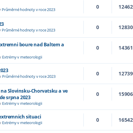
0
1246
v
Průměrné hodnoty v roce 2023
23
0
1283
v
Průměrné hodnoty v roce 2023
extremni boure nad Baltem a
0
1436
 v
Extrémy v meteorologii
2023
0
1273
 v
Průměrné hodnoty v roce 2023
 na Slovinsku-Chorvatsku a ve
0
1590
ade srpna 2023
 v
Extrémy v meteorologii
extremnich situaci
0
1654
 v
Extrémy v meteorologii