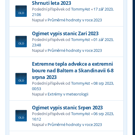
Shrnuti leta 2023
Poslední příspěvek od
TommyAst
«
17 zář 2023,
21:06
Napsal v
Průměrné hodnoty v roce 2023
Ogimet vypis stanic Zari 2023
Poslední příspěvek od
TommyAst
«
01 zář 2023,
23:48
Napsal v
Průměrné hodnoty v roce 2023
Extremne tepla advekce a extremni
boure nad Baltem a Skandinavii 6-8
srpna 2023
Poslední příspěvek od
TommyAst
«
08 srp 2023,
00:53
Napsal v
Extrémy v meteorologii
Ogimet vypis stanic Srpen 2023
Poslední příspěvek od
TommyAst
«
06 srp 2023,
16:12
Napsal v
Průměrné hodnoty v roce 2023