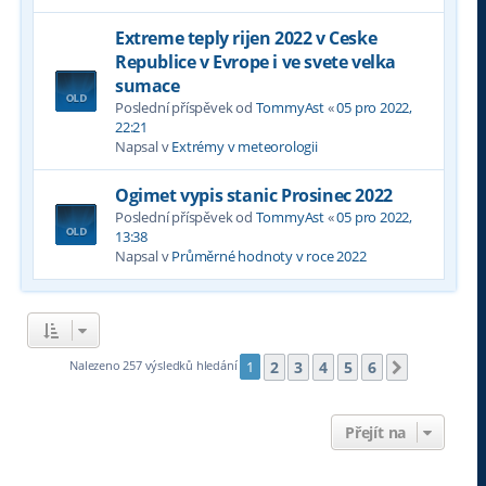
Extreme teply rijen 2022 v Ceske
Republice v Evrope i ve svete velka
sumace
Poslední příspěvek od
TommyAst
«
05 pro 2022,
22:21
Napsal v
Extrémy v meteorologii
Ogimet vypis stanic Prosinec 2022
Poslední příspěvek od
TommyAst
«
05 pro 2022,
13:38
Napsal v
Průměrné hodnoty v roce 2022
2
3
4
5
6
Nalezeno 257 výsledků hledání
1
Další
Přejít na