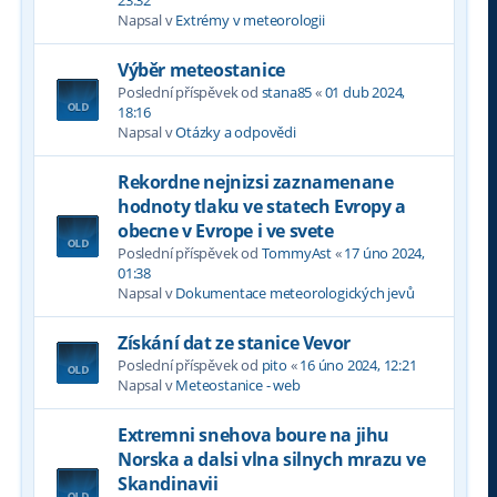
Napsal v
Extrémy v meteorologii
Výběr meteostanice
Poslední příspěvek od
stana85
«
01 dub 2024,
18:16
Napsal v
Otázky a odpovědi
Rekordne nejnizsi zaznamenane
hodnoty tlaku ve statech Evropy a
obecne v Evrope i ve svete
Poslední příspěvek od
TommyAst
«
17 úno 2024,
01:38
Napsal v
Dokumentace meteorologických jevů
Získání dat ze stanice Vevor
Poslední příspěvek od
pito
«
16 úno 2024, 12:21
Napsal v
Meteostanice - web
Extremni snehova boure na jihu
Norska a dalsi vlna silnych mrazu ve
Skandinavii