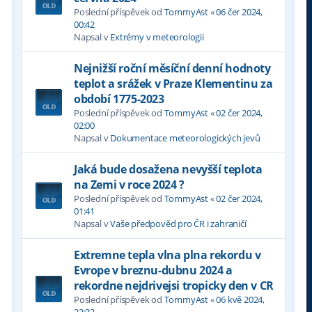
Poslední příspěvek od
TommyAst
«
06 čer 2024,
00:42
Napsal v
Extrémy v meteorologii
Nejnižší roční měsíční denní hodnoty
teplot a srážek v Praze Klementinu za
období 1775-2023
Poslední příspěvek od
TommyAst
«
02 čer 2024,
02:00
Napsal v
Dokumentace meteorologických jevů
Jaká bude dosažena nevyšší teplota
na Zemi v roce 2024 ?
Poslední příspěvek od
TommyAst
«
02 čer 2024,
01:41
Napsal v
Vaše předpověd pro ČR i zahraničí
Extremne tepla vlna plna rekordu v
Evrope v breznu-dubnu 2024 a
rekordne nejdrivejsi tropicky den v CR
Poslední příspěvek od
TommyAst
«
06 kvě 2024,
23:32