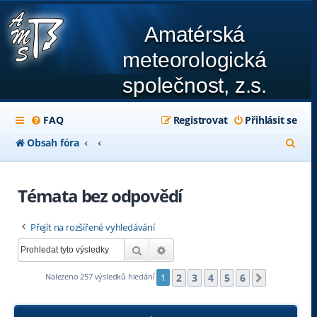
Amatérská
meteorologická
společnost, z.s.
FAQ
Registrovat
Přihlásit se
H
Obsah fóra
l
e
Témata bez odpovědí
d
Přejít na rozšířené vyhledávání
a
Hledat
Pokročilé hledání
t
2
3
4
5
6
Nalezeno 257 výsledků hledání
1
Další