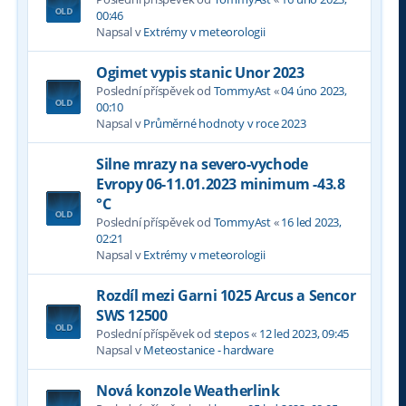
00:46
Napsal v
Extrémy v meteorologii
Ogimet vypis stanic Unor 2023
Poslední příspěvek od
TommyAst
«
04 úno 2023,
00:10
Napsal v
Průměrné hodnoty v roce 2023
Silne mrazy na severo-vychode
Evropy 06-11.01.2023 minimum -43.8
°C
Poslední příspěvek od
TommyAst
«
16 led 2023,
02:21
Napsal v
Extrémy v meteorologii
Rozdíl mezi Garni 1025 Arcus a Sencor
SWS 12500
Poslední příspěvek od
stepos
«
12 led 2023, 09:45
Napsal v
Meteostanice - hardware
Nová konzole Weatherlink