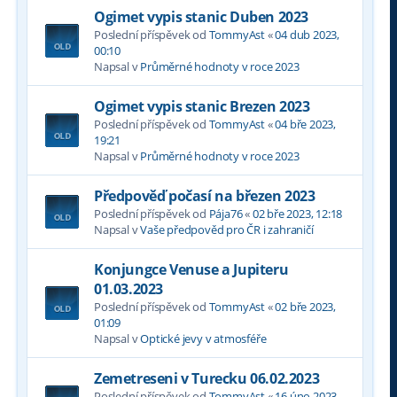
Ogimet vypis stanic Duben 2023
Poslední příspěvek od
TommyAst
«
04 dub 2023,
00:10
Napsal v
Průměrné hodnoty v roce 2023
Ogimet vypis stanic Brezen 2023
Poslední příspěvek od
TommyAst
«
04 bře 2023,
19:21
Napsal v
Průměrné hodnoty v roce 2023
Předpověď počasí na březen 2023
Poslední příspěvek od
Pája76
«
02 bře 2023, 12:18
Napsal v
Vaše předpověd pro ČR i zahraničí
Konjungce Venuse a Jupiteru
01.03.2023
Poslední příspěvek od
TommyAst
«
02 bře 2023,
01:09
Napsal v
Optické jevy v atmosféře
Zemetreseni v Turecku 06.02.2023
Poslední příspěvek od
TommyAst
«
16 úno 2023,