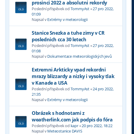
prosinci 2022 a absolutni rekordy
Poslední příspěvek od
TommyAst
«
27 pro 2022,
01:09
Napsal v
Extrémy v meteorologii
Stanice Snezka a tuhe zimy v CR
poslednich cca 30 letech
Poslední příspěvek od
TommyAst
«
27 pro 2022,
01:08
Napsal v
Dokumentace meteorologických jevů
Extremni Arkticky vpad rekordni
mrazy blizzardy a nizky i vysoky tlak
v Kanade a USA
Poslední příspěvek od
TommyAst
«
24 pro 2022,
21:35
Napsal v
Extrémy v meteorologii
Obrázek s hodnotami z
weatherlink.com jak podpis do fóra
Poslední příspěvek od
kapr
«
20 pro 2022, 18:22
Napsal v
Meteostanice DAVIS