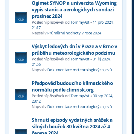
Ogimet SYNOP a univerzita Wyoming
vypis stanic a aerologickych sondazi
prosinec 2024
Poslední příspěvek od
TommyAst
«
11 pro 2024,
21:17
Napsal v
Průměrné hodnoty v roce 2024
Výskyt ledových dní v Praze a v Brne v
průběhu meteorologického podzimu
Poslední příspěvek od
TommyAst
«
31 říj 2024,
21:56
Napsal v
Dokumentace meteorologických jevů
Předpověď budoucího klimatického
normálu podle climrisk.org
Poslední příspěvek od
TommyAst
«
30 srp 2024,
23:42
Napsal v
Dokumentace meteorologických jevů
Shrnutí epizody vydatných srážek a
silných bouřek 30 května 2024 až 4
června 2024