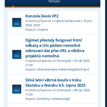
Témata
Konzole Davis VP2
Poslední příspěvek od
Jakub Vaclavovice
«
16 pro
2025, 20:07
Napsal v
Inzerce
Ogimet přestaly fungovat html
odkazy a tím pádem nemožné
zobrazení dat přes URL a většina
projektů nemožná
Poslední příspěvek od
TommyAst
«
25 zář 2025,
21:29
Napsal v
Dokumentace meteorologických jevů
Silná letní větrná bouře v Irsku
Skotsku a Norsku 4-5. srpna 2025
Poslední příspěvek od
TommyAst
«
08 srp 2025,
17:24
Napsal v
Extrémy v meteorologii