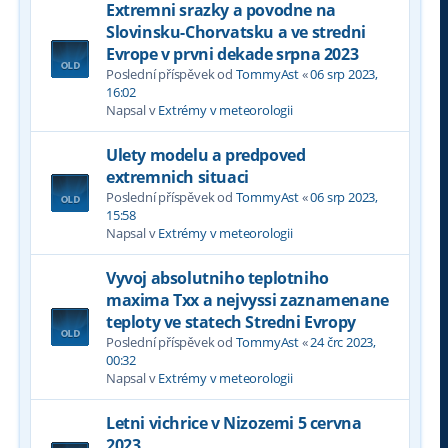
Extremni srazky a povodne na
Slovinsku-Chorvatsku a ve stredni
Evrope v prvni dekade srpna 2023
Poslední příspěvek od
TommyAst
«
06 srp 2023,
16:02
Napsal v
Extrémy v meteorologii
Ulety modelu a predpoved
extremnich situaci
Poslední příspěvek od
TommyAst
«
06 srp 2023,
15:58
Napsal v
Extrémy v meteorologii
Vyvoj absolutniho teplotniho
maxima Txx a nejvyssi zaznamenane
teploty ve statech Stredni Evropy
Poslední příspěvek od
TommyAst
«
24 črc 2023,
00:32
Napsal v
Extrémy v meteorologii
Letni vichrice v Nizozemi 5 cervna
2023