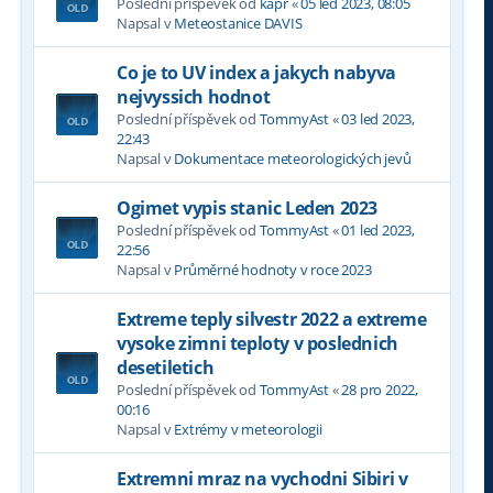
Poslední příspěvek od
kapr
«
05 led 2023, 08:05
Napsal v
Meteostanice DAVIS
Co je to UV index a jakych nabyva
nejvyssich hodnot
Poslední příspěvek od
TommyAst
«
03 led 2023,
22:43
Napsal v
Dokumentace meteorologických jevů
Ogimet vypis stanic Leden 2023
Poslední příspěvek od
TommyAst
«
01 led 2023,
22:56
Napsal v
Průměrné hodnoty v roce 2023
Extreme teply silvestr 2022 a extreme
vysoke zimni teploty v poslednich
desetiletich
Poslední příspěvek od
TommyAst
«
28 pro 2022,
00:16
Napsal v
Extrémy v meteorologii
Extremni mraz na vychodni Sibiri v