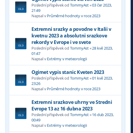
Poslední příspěvek od
TommyAst
«
03 čer 2023,
21:49
Napsal v
Průměrné hodnoty v roce 2023
Extremni srazky a povodne v Italii v
kvetnu 2023 a absolutni srazkove
rekordy v Evrope i ve svete
Poslední příspěvek od
TommyAst
«
28 kvě 2023,
01:47
Napsal v
Extrémy v meteorologii
Ogimet vypis stanic Kveten 2023
Poslední příspěvek od
TommyAst
«
01 kvě 2023,
23:26
Napsal v
Průměrné hodnoty v roce 2023
Extremni srazkove uhrny ve Stredni
Evrope 13 az 16 dubna 2023
Poslední příspěvek od
TommyAst
«
16 dub 2023,
00:49
Napsal v
Extrémy v meteorologii