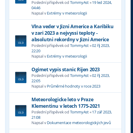
Poslední příspěvek od
TommyAst
«
19 led 2024,
04:46
Napsal v
Extrémy v meteorologii
Vlna veder v Jizni Americe a Karibiku
v zari 2023 a nejvyssi teploty -
absolutni rekordny v Jizni Americe
Poslední příspěvek od
TommyAst
«
02 říj 2023,
22:20
Napsal v
Extrémy v meteorologii
Ogimet vypis stanic Rijen 2023
Poslední příspěvek od
TommyAst
«
02 říj 2023,
22:05
Napsal v
Průměrné hodnoty v roce 2023
Meteorologicke leto v Praze
Klementinu v letech 1775-2021
Poslední příspěvek od
TommyAst
«
17 zář 2023,
21:08
Napsal v
Dokumentace meteorologických jevů