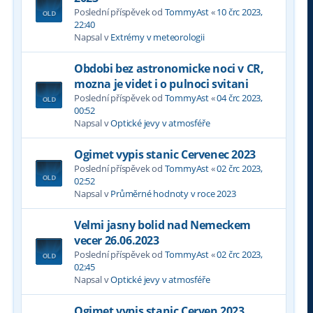
Poslední příspěvek od
TommyAst
«
10 črc 2023,
22:40
Napsal v
Extrémy v meteorologii
Obdobi bez astronomicke noci v CR,
mozna je videt i o pulnoci svitani
Poslední příspěvek od
TommyAst
«
04 črc 2023,
00:52
Napsal v
Optické jevy v atmosféře
Ogimet vypis stanic Cervenec 2023
Poslední příspěvek od
TommyAst
«
02 črc 2023,
02:52
Napsal v
Průměrné hodnoty v roce 2023
Velmi jasny bolid nad Nemeckem
vecer 26.06.2023
Poslední příspěvek od
TommyAst
«
02 črc 2023,
02:45
Napsal v
Optické jevy v atmosféře
Ogimet vypis stanic Cerven 2023