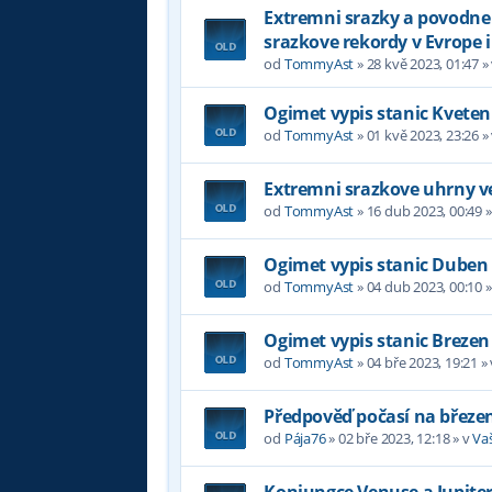
Extremni srazky a povodne v
srazkove rekordy v Evrope i
od
TommyAst
»
28 kvě 2023, 01:47
»
Ogimet vypis stanic Kveten
od
TommyAst
»
01 kvě 2023, 23:26
»
Extremni srazkove uhrny ve
od
TommyAst
»
16 dub 2023, 00:49
»
Ogimet vypis stanic Duben
od
TommyAst
»
04 dub 2023, 00:10
»
Ogimet vypis stanic Brezen
od
TommyAst
»
04 bře 2023, 19:21
»
Předpověď počasí na březe
od
Pája76
»
02 bře 2023, 12:18
» v
Va
Konjungce Venuse a Jupiter