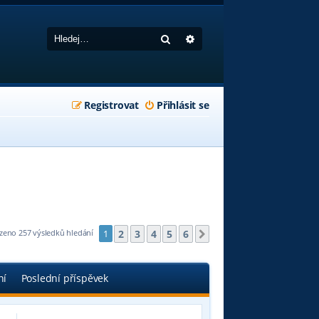
Hledat
Pokročilé hledání
Registrovat
Přihlásit se
2
3
4
5
6
zeno 257 výsledků hledání
1
Další
ní
Poslední příspěvek