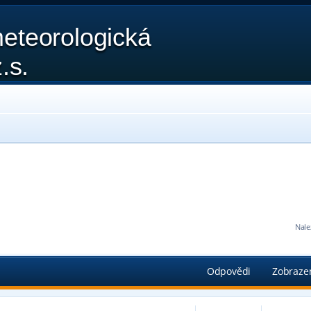
eteorologická
.s.
Nale
edání
Odpovědi
Zobraze