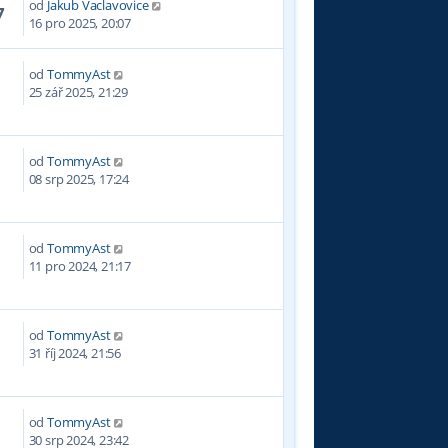
od
Jakub Vaclavovice
7
16 pro 2025, 20:07
od
TommyAst
25 zář 2025, 21:29
od
TommyAst
8
08 srp 2025, 17:24
od
TommyAst
3
11 pro 2024, 21:17
od
TommyAst
2
31 říj 2024, 21:56
od
TommyAst
6
30 srp 2024, 23:42