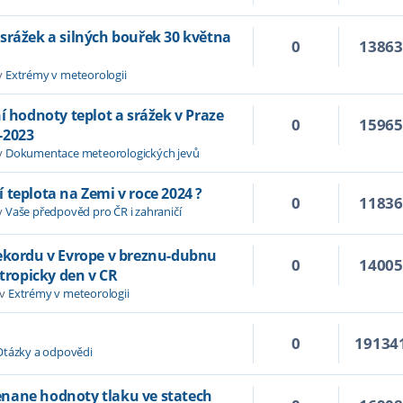
srážek a silných bouřek 30 května
0
1386
v
Extrémy v meteorologii
í hodnoty teplot a srážek v Praze
0
1596
-2023
v
Dokumentace meteorologických jevů
 teplota na Zemi v roce 2024 ?
0
1183
v
Vaše předpověd pro ČR i zahraničí
rekordu v Evrope v breznu-dubnu
0
1400
 tropicky den v CR
 v
Extrémy v meteorologii
0
19134
Otázky a odpovědi
nane hodnoty tlaku ve statech