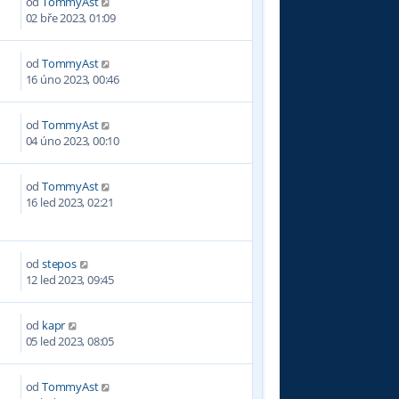
od
TommyAst
4
02 bře 2023, 01:09
od
TommyAst
3
16 úno 2023, 00:46
od
TommyAst
1
04 úno 2023, 00:10
od
TommyAst
7
16 led 2023, 02:21
od
stepos
1
12 led 2023, 09:45
od
kapr
2
05 led 2023, 08:05
od
TommyAst
6