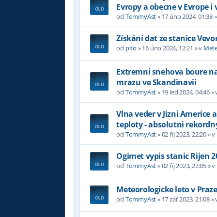
Evropy a obecne v Evrope i 
od
TommyAst
»
17 úno 2024, 01:38
»
Získání dat ze stanice Vevo
od
pito
»
16 úno 2024, 12:21
» v
Mete
Extremni snehova boure na 
mrazu ve Skandinavii
od
TommyAst
»
19 led 2024, 04:46
» 
Vlna veder v Jizni Americe a
teploty - absolutni rekordn
od
TommyAst
»
02 říj 2023, 22:20
» v
Ogimet vypis stanic Rijen 2
od
TommyAst
»
02 říj 2023, 22:05
» v
Meteorologicke leto v Praz
od
TommyAst
»
17 zář 2023, 21:08
» 