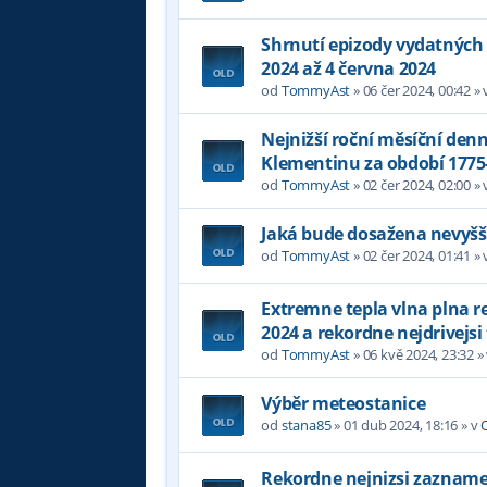
Shrnutí epizody vydatných 
2024 až 4 června 2024
od
TommyAst
»
06 čer 2024, 00:42
» 
Nejnižší roční měsíční denn
Klementinu za období 1775
od
TommyAst
»
02 čer 2024, 02:00
» 
Jaká bude dosažena nevyšší
od
TommyAst
»
02 čer 2024, 01:41
» 
Extremne tepla vlna plna 
2024 a rekordne nejdrivejsi
od
TommyAst
»
06 kvě 2024, 23:32
»
Výběr meteostanice
od
stana85
»
01 dub 2024, 18:16
» v
Rekordne nejnizsi zazname