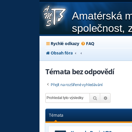
Amatérská m
společnost, z
Rychlé odkazy
FAQ
Obsah fóra
Témata bez odpovědí
Přejít na rozšířené vyhledávání
Hledat
Pokročilé hl
Témata