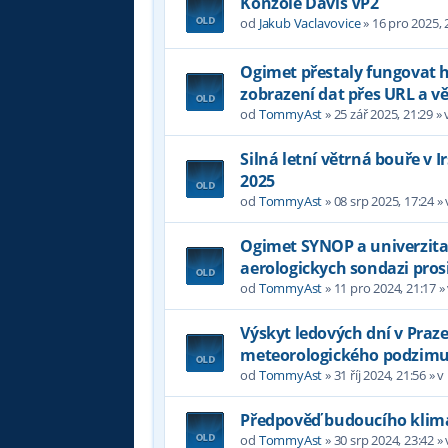
Konzole Davis VP2
od
Jakub Vaclavovice
»
16 pro 2025, 
Ogimet přestaly fungovat
zobrazení dat přes URL a 
od
TommyAst
»
25 zář 2025, 21:29
» 
Silná letní větrná bouře v 
2025
od
TommyAst
»
08 srp 2025, 17:24
»
Ogimet SYNOP a univerzita
aerologickych sondazi pros
od
TommyAst
»
11 pro 2024, 21:17
»
Výskyt ledových dní v Praz
meteorologického podzim
od
TommyAst
»
31 říj 2024, 21:56
» v
Předpověď budoucího klima
od
TommyAst
»
30 srp 2024, 23:42
»