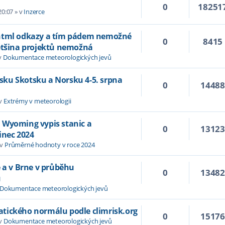
0
18251
20:07
» v
Inzerce
 html odkazy a tím pádem nemožné
0
8415
většina projektů nemožná
v
Dokumentace meteorologických jevů
Irsku Skotsku a Norsku 4-5. srpna
0
1448
 v
Extrémy v meteorologii
 Wyoming vypis stanic a
0
1312
inec 2024
 v
Průměrné hodnoty v roce 2024
e a v Brne v průběhu
0
1348
u
Dokumentace meteorologických jevů
tického normálu podle climrisk.org
0
1517
 v
Dokumentace meteorologických jevů