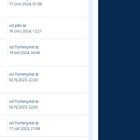
8
17 úno 2024, 01:38
od
pito
4
16 úno 2024, 12:21
od
TommyAst
0
19 led 2024, 04:46
od
TommyAst
6
02 říj 2023, 22:20
od
TommyAst
9
02 říj 2023, 22:05
od
TommyAst
6
17 zář 2023, 21:08