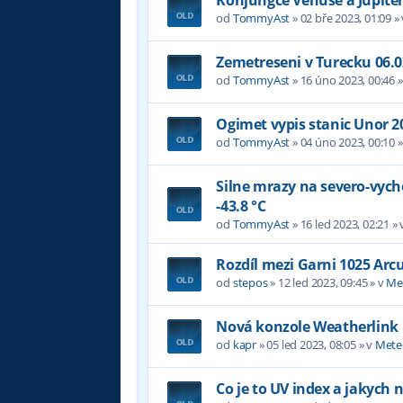
od
TommyAst
»
02 bře 2023, 01:09
»
Zemetreseni v Turecku 06.0
od
TommyAst
»
16 úno 2023, 00:46
»
Ogimet vypis stanic Unor 2
od
TommyAst
»
04 úno 2023, 00:10
»
Silne mrazy na severo-vyc
-43.8 °C
od
TommyAst
»
16 led 2023, 02:21
» 
Rozdíl mezi Garni 1025 Arc
od
stepos
»
12 led 2023, 09:45
» v
Me
Nová konzole Weatherlink
od
kapr
»
05 led 2023, 08:05
» v
Mete
Co je to UV index a jakych