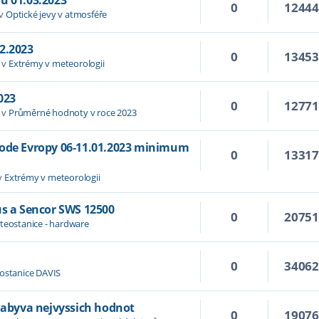
0
1244
 v
Optické jevy v atmosféře
2.2023
0
1345
 v
Extrémy v meteorologii
023
0
1277
 v
Průměrné hodnoty v roce 2023
hode Evropy 06-11.01.2023 minimum
0
1331
v
Extrémy v meteorologii
us a Sencor SWS 12500
0
2075
teostanice - hardware
0
3406
ostanice DAVIS
 nabyva nejvyssich hodnot
0
1907