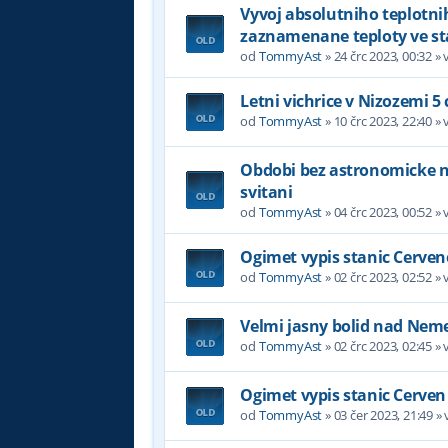
Vyvoj absolutniho teplotni
zaznamenane teploty ve st
od
TommyAst
»
24 črc 2023, 00:32
» 
Letni vichrice v Nizozemi 5
od
TommyAst
»
10 črc 2023, 22:40
» 
Obdobi bez astronomicke noc
svitani
od
TommyAst
»
04 črc 2023, 00:52
» 
Ogimet vypis stanic Cerven
od
TommyAst
»
02 črc 2023, 02:52
» 
Velmi jasny bolid nad Nem
od
TommyAst
»
02 črc 2023, 02:45
» 
Ogimet vypis stanic Cerven
od
TommyAst
»
03 čer 2023, 21:49
» 