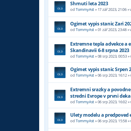
Shrnuti leta 2023
od
TommyAst
»
17 zář 2023, 21:06
» 
Ogimet vypis stanic Zari 20
od
TommyAst
»
01 zář 2023, 23:48
» 
Extremne tepla advekce a 
Skandinavii 6-8 srpna 2023
od
TommyAst
»
08 srp 2023, 00:53
»
Ogimet vypis stanic Srpen 
od
TommyAst
»
06 srp 2023, 16:12
»
Extremni srazky a povodne
stredni Evrope v prvni dek
od
TommyAst
»
06 srp 2023, 16:02
»
Ulety modelu a predpoved 
od
TommyAst
»
06 srp 2023, 15:58
»