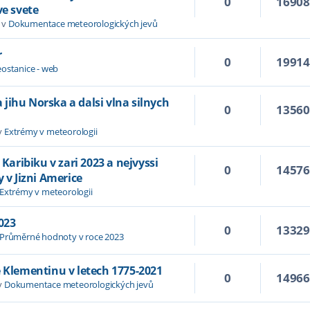
0
1690
ve svete
 v
Dokumentace meteorologických jevů
r
0
1991
ostanice - web
jihu Norska a dalsi vlna silnych
0
1356
v
Extrémy v meteorologii
 Karibiku v zari 2023 a nejvyssi
0
1457
y v Jizni Americe
Extrémy v meteorologii
023
0
1332
Průměrné hodnoty v roce 2023
e Klementinu v letech 1775-2021
0
1496
v
Dokumentace meteorologických jevů