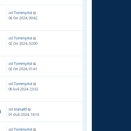
od
TommyAst
3
06 čer 2024, 00:42
od
TommyAst
5
02 čer 2024, 02:00
od
TommyAst
6
02 čer 2024, 01:41
od
TommyAst
5
06 kvě 2024, 23:32
od
stana85
1
01 dub 2024, 18:16
od
TommyAst