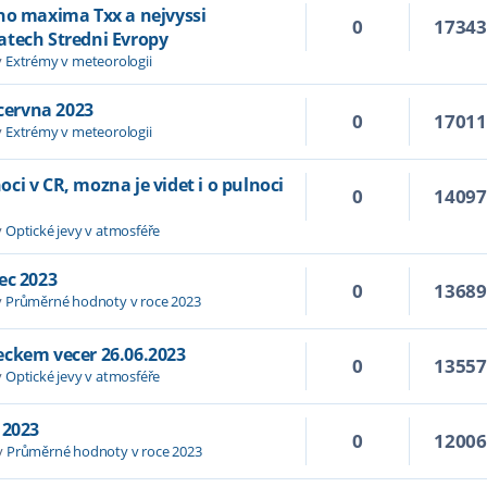
ho maxima Txx a nejvyssi
0
1734
atech Stredni Evropy
v
Extrémy v meteorologii
 cervna 2023
0
1701
v
Extrémy v meteorologii
i v CR, mozna je videt i o pulnoci
0
1409
v
Optické jevy v atmosféře
ec 2023
0
1368
v
Průměrné hodnoty v roce 2023
eckem vecer 26.06.2023
0
1355
v
Optické jevy v atmosféře
 2023
0
1200
v
Průměrné hodnoty v roce 2023