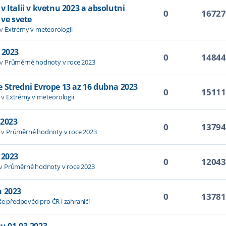
 Italii v kvetnu 2023 a absolutni
0
1672
 ve svete
 v
Extrémy v meteorologii
 2023
0
1484
 v
Průměrné hodnoty v roce 2023
 Stredni Evrope 13 az 16 dubna 2023
0
1511
 v
Extrémy v meteorologii
 2023
0
1379
 v
Průměrné hodnoty v roce 2023
 2023
0
1204
 v
Průměrné hodnoty v roce 2023
n 2023
0
1378
še předpověd pro ČR i zahraničí
u 01.03.2023