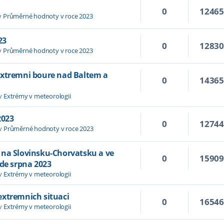
0
1246
v
Průměrné hodnoty v roce 2023
23
0
1283
v
Průměrné hodnoty v roce 2023
extremni boure nad Baltem a
0
1436
 v
Extrémy v meteorologii
2023
0
1274
 v
Průměrné hodnoty v roce 2023
 na Slovinsku-Chorvatsku a ve
0
1590
ade srpna 2023
 v
Extrémy v meteorologii
extremnich situaci
0
1654
 v
Extrémy v meteorologii