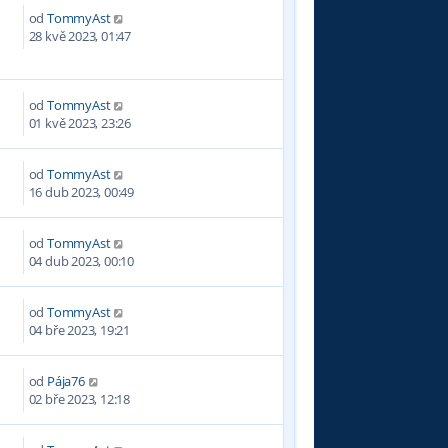
od
TommyAst
7
28 kvě 2023, 01:47
od
TommyAst
4
01 kvě 2023, 23:26
od
TommyAst
1
16 dub 2023, 00:49
od
TommyAst
4
04 dub 2023, 00:10
od
TommyAst
3
04 bře 2023, 19:21
od
Pája76
1
02 bře 2023, 12:18